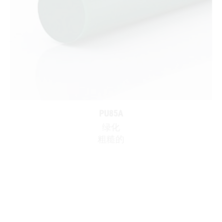
PU85A
绿化
粗糙的