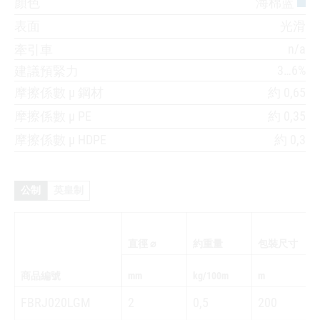
顏色
海棉蓝
表面
光滑
n/a
牽引車
3…6%
建議預緊力
摩擦係數 µ 鋼材
約 0,65
摩擦係數 µ PE
約 0,35
摩擦係數 µ HDPE
約 0,3
公制
英皇制
直徑 ⌀
約重量
包裝尺寸
商品編號
mm
kg/100m
m
FBRJ020LGM
2
0,5
200