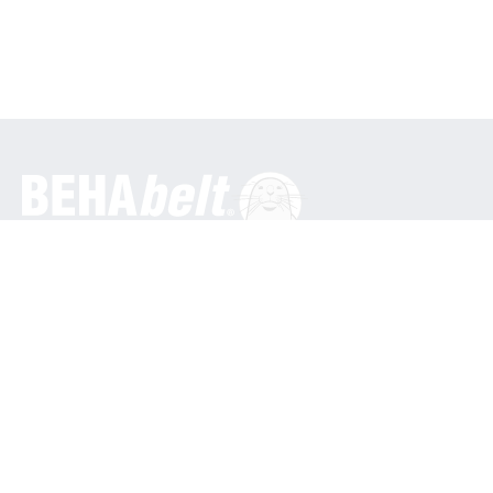
概况
贝哈创新有限公司
In den Engematten 16
79286 Glottertal / 德国
电话: +49 7684 9070
info@behabelt.com