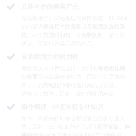
立即可用的兼容产品
无论是用于旧式还是现代保龄系统，BEHAbelt
都能提供
标准尺寸的圆带
以及
通用的连接系
统
。由于
交货时间短
、
可定制切割
，您可以
快速、可靠地获得所需的产品。
高承载能力和耐用性
保龄球技术可持续运行：我们的
绿色粗化圆
带表面
可确保最佳抓地力，而在特别受力的
带子上的
芳纶拉伸件
可提供高抗拉强度。
这减少了故障，延长了部件的使用寿命。
操作简便 - 即使没有专业知识
如今，许多保龄球中心都没有自己的专业人
员：因此，BEHAbelt 的产品设计
易于安装、连
接和维护
--具有清晰的说明和不言自明的操