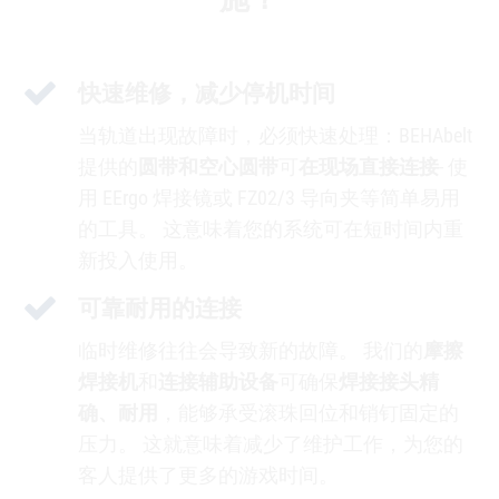
快速维修，减少停机时间
当轨道出现故障时，必须快速处理：BEHAbelt
提供的
圆带和空心圆带
可
在现场直接连接
- 使
用 EErgo 焊接镜或 FZ02/3 导向夹等简单易用
的工具。 这意味着您的系统可在短时间内重
新投入使用。
可靠耐用的连接
临时维修往往会导致新的故障。 我们的
摩擦
焊接机
和
连接辅助设备
可确保
焊接接头精
确、耐用
，能够承受滚珠回位和销钉固定的
压力。 这就意味着减少了维护工作，为您的
客人提供了更多的游戏时间。