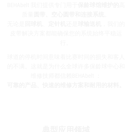
BEHAbelt 我们提供专门用于
保龄球馆维护的
高
质量
圆带、空心圆带和连接系统
。
无论是
回球机
、
定针机
还是
球输送机
，我们的
皮带解决方案都能确保您的系统始终平稳运
行。
球道的停机时间意味着比赛时间的损失和客人
的不满。这就是为什么全球许多保龄球中心和
维修技师都信赖BEHAbelt ：
可靠的产品、快速的维修方案和耐用的材料。
典型应用领域