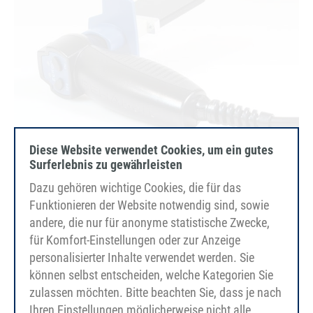
Diese Website verwendet Cookies, um ein gutes
Surferlebnis zu gewährleisten
EErgo 焊接镜
Dazu gehören wichtige Cookies, die für das
BEHAbelt EErgo 焊接镜可确保焊接点干净整
Funktionieren der Website notwendig sind, sowie
洁、富有弹性。 EErgo 采用符合人体工程学的
andere, die nur für anonyme statistische Zwecke,
für Komfort-Einstellungen oder zur Anzeige
设计和恒温控制，使用特别方便，焊接效果可
personalisierter Inhalte verwendet werden. Sie
重复，是车间或保龄球馆的理想之选。
können selbst entscheiden, welche Kategorien Sie
zulassen möchten. Bitte beachten Sie, dass je nach
至焊接镜
Ihren Einstellungen möglicherweise nicht alle