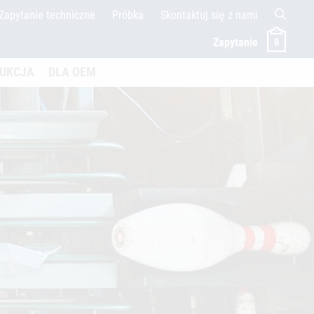
Zapytanie techniczne
Próbka
Skontaktuj się z nami
Zapytanie
0
öffnen
UKCJA
DLA OEM