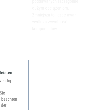
poddawanych szczególnie
dużym obciążeniom.
Zmniejsza to liczbę awarii i
wydłuża żywotność
komponentów.
leisten
twendig
Sie
e beachten
 der