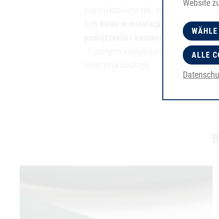
Website z
zaprojektowane tak, aby
były
łatwe w instalacji,
WÄHLE
podłączeniu i konserwacji
- z jasnymi instrukcjami i
ALLE C
intuicyjną obsługą.
Datenschu
B