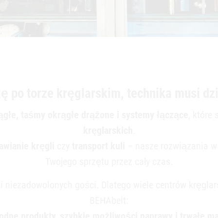
ię po torze kręglarskim, technika musi d
a
ągłe, taśmy okrągłe drążone i systemy łączące
, które
kręglarskich
.
awianie kręgli
czy
transport kuli
– nasze rozwiązania w 
Twojego sprzętu przez cały czas.
w
 i niezadowolonych gości. Dlatego wiele centrów kręgla
we w
BEHAbelt:
odne produkty, szybkie możliwości naprawy i trwałe mat