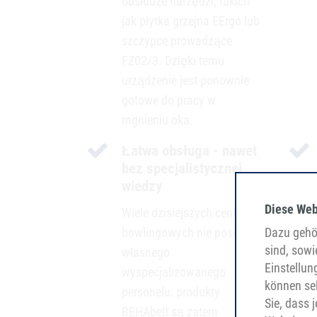
obsłudze narzędzi, takich
jak płytka grzejna EErgo lub
szczypce prowadzące
FZ02/3. Dzięki temu
urządzenie jest ponownie
gotowe do pracy w
mgnieniu oka.
Łatwa obsługa - nawet
bez specjalistycznej
wiedzy
Diese Web
Wiele dzisiejszych centrów
bowlingowych nie posiada
Dazu gehör
sind, sowi
własnego
Einstellun
wyspecjalizowanego
können sel
personelu: produkty
Sie, dass 
BEHAbelt są zatem