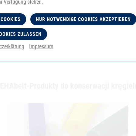
ur Verfügung stehen.
zwiększają wydajność
systemu kręgielni.
 COOKIES
NUR NOTWENDIGE COOKIES AKZEPTIEREN
OOKIES ZULASSEN
tzerklärung
Impressum
EHAbelt-Produkty do konserwacji kręgiel