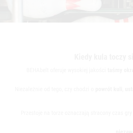
Okrągłe pasy i
Kiedy kula toczy s
technologia łączeni
BEHAbelt oferuje wysokiej jakości
taśmy okr
dla torów
Niezależnie od tego, czy chodzi o
powrót kuli
,
ust
bowlingowych
BEHAbelt Dostarcza profile taśmowe do toró
Przestoje na torze oznaczają stracony czas gry
bowlingowych - wytrzymałe, niezawodne i łat
obróbce.
niezaw