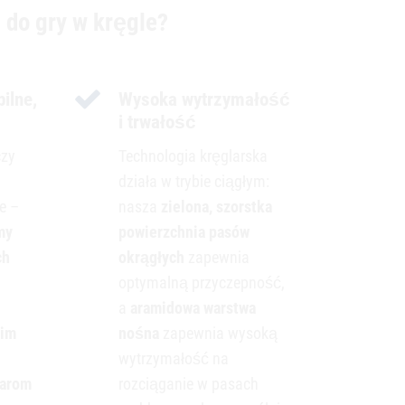
 do gry w kręgle?
ilne,
Wysoka wytrzymałość
i trwałość
czy
Technologia kręglarska
działa w trybie ciągłym:
e –
nasza
zielona, szorstka
my
powierzchnia pasów
ch
okrągłych
zapewnia
optymalną przyczepność,
a
aramidowa warstwa
kim
nośna
zapewnia wysoką
wytrzymałość na
iarom
rozciąganie w pasach