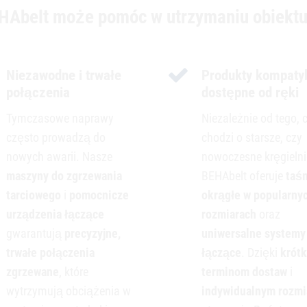
HAbelt może pomóc w utrzymaniu obiektu
Niezawodne i trwałe
Produkty kompatyb
połączenia
dostępne od ręki
Tymczasowe naprawy
Niezależnie od tego, 
często prowadzą do
chodzi o starsze, czy
nowych awarii. Nasze
nowoczesne kręgielni
maszyny do zgrzewania
BEHAbelt oferuje
taś
tarciowego
i
pomocnicze
okrągłe w popularny
urządzenia łączące
rozmiarach
oraz
gwarantują
precyzyjne,
uniwersalne systemy
trwałe połączenia
łączące
. Dzięki
krót
zgrzewane
, które
terminom dostaw
i
wytrzymują obciążenia w
indywidualnym rozm