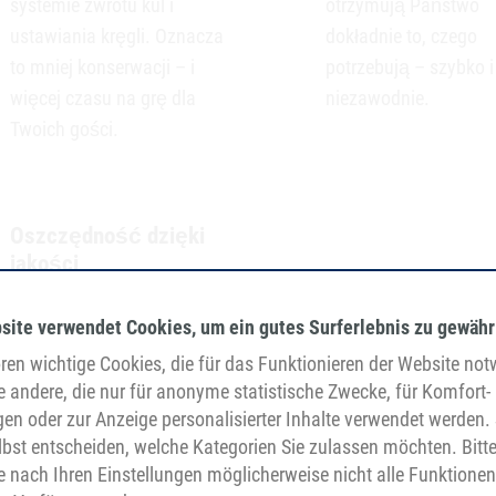
systemie zwrotu kul i
otrzymują Państwo
ustawiania kręgli. Oznacza
dokładnie to, czego
to mniej konserwacji – i
potrzebują – szybko i
więcej czasu na grę dla
niezawodnie.
Twoich gości.
Oszczędność dzięki
jakości
Mniej przestojów, mniej
site verwendet Cookies, um ein gutes Surferlebnis zu gewähr
części zamiennych, mniej
en wichtige Cookies, die für das Funktionieren der Website no
wysiłku - BEHAbelt oznacza
e andere, die nur für anonyme statistische Zwecke, für Komfort-
trwałe rozwiązania, które
gen oder zur Anzeige personalisierter Inhalte verwendet werden. 
się opłacają
. Nasze trwałe
bst entscheiden, welche Kategorien Sie zulassen möchten. Bitt
produkty zmniejszają
je nach Ihren Einstellungen möglicherweise nicht alle Funktionen
koszty konserwacji i