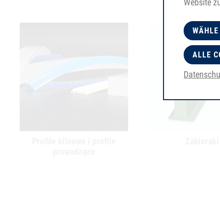
Website z
WÄHLE
ALLE C
Datenschu
Profile klinowe i profile
Zabieraki
prowadzące