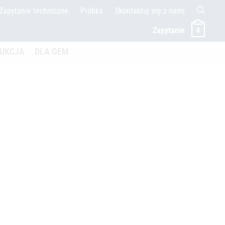
Zapytanie techniczne
Próbka
Skontaktuj się z nami
Zapytanie
0
öffnen
UKCJA
DLA OEM