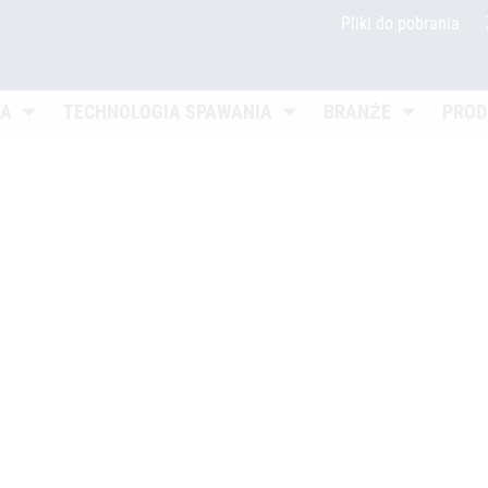
Pliki do pobrania
Untermenü öffnen
Untermenü öffnen
Untermenü 
IA
TECHNOLOGIA SPAWANIA
BRANŻE
PROD