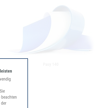
Pasy 140
leisten
twendig
Sie
e beachten
 der