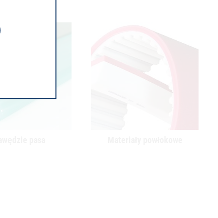
awędzie pasa
Materiały powłokowe