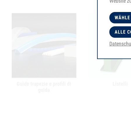
Website z
WÄHLE
ALLE C
Datenschu
Guide trapezie e profili di
Listelli
guida