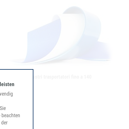
Nastri trasportatori fino a 140
leisten
twendig
Sie
e beachten
 der