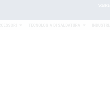
Scaric
Untermenü öffnen
Untermenü öffn
CCESSORI
TECNOLOGIA DI SALDATURA
INDUSTRI