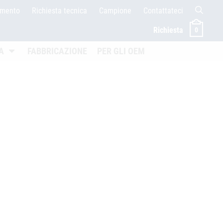
amento
Richiesta tecnica
Campione
Contattateci
Richiesta
0
en
Untermenü öffnen
A
FABBRICAZIONE
PER GLI OEM