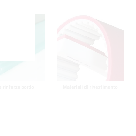
 rinforza bordo
Materiali di rivestimento