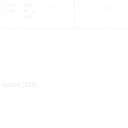
PU55A
(±3)
2,5
18
0,4
PU80A
84° A
(±3)
o opaco (SM)