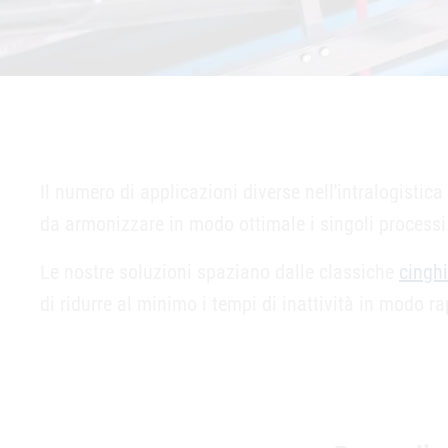
Intralogistica,
movimentazione
Il numero di applicazioni diverse nell'intralogisti
da armonizzare in modo ottimale i singoli processi
materiali
Le nostre soluzioni spaziano dalle classiche
cingh
Profili e nastri saldabili per l'intralogistica
di ridurre al minimo i tempi di inattività in modo 
RICHIEDI UN CAMPIONE
CONSULENZA