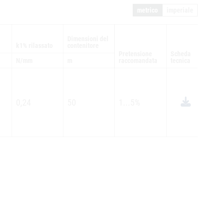
metrico
imperiale
Dimensioni del
k1% rilassato
contenitore
Pretensione
Scheda
N/mm
m
raccomandata
tecnica
Ri
0,24
50
1...5%