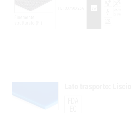
sw
FBFOJ750X25A
Finemente
strutturato (FI)
Lato trasporto: Lisci