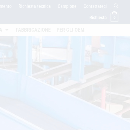
amento
Richiesta tecnica
Campione
Contattateci
Richiesta
0
en
Untermenü öffnen
A
FABBRICAZIONE
PER GLI OEM