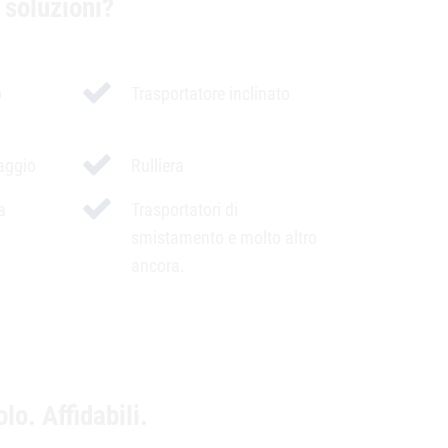
 soluzioni?
o
Trasportatore inclinato
aggio
Rulliera
a
Trasportatori di
smistamento e molto altro
ancora.
lo. Affidabili.