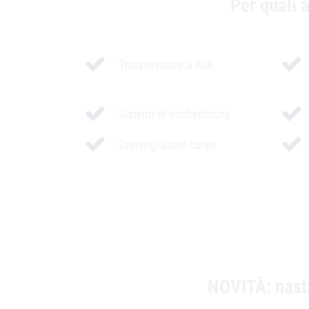
Per quali 
Trasportatore a rulli
Sistemi di etichettatura
Convogliatore curvo
NOVITÀ: nastri