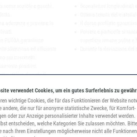
ci come scatole e pacchi.
Scanalature longitudinali
dotta.
Ottima tenuta del material
ima aderenza e previene la
Il dorso profilato garanti
linati.
Polvere e particelle si rac
 in PU80A garantisce
superficie rimane pulita e
to silenzioso ed efficiente
Durante la deviazione del 
co sui cuscinetti.
anamento positivo.
ettrostatica durante il
site verwendet Cookies, um ein gutes Surferlebnis zu gewähr
antenendo la superficie del
en wichtige Cookies, die für das Funktionieren der Website no
e andere, die nur für anonyme statistische Zwecke, für Komfort-
er un funzionamento più
gen oder zur Anzeige personalisierter Inhalte verwendet werden. 
bst entscheiden, welche Kategorien Sie zulassen möchten. Bitt
je nach Ihren Einstellungen möglicherweise nicht alle Funktionen