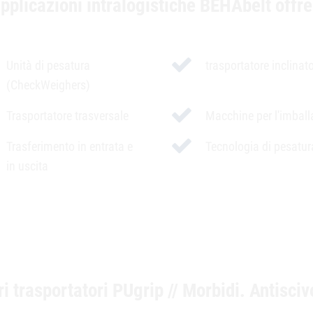
applicazioni intralogistiche BEHAbelt offre
Unità di pesatura
trasportatore inclinat
(CheckWeighers)
Trasportatore trasversale
Macchine per l'imball
Trasferimento in entrata e
Tecnologia di pesatur
in uscita
 trasportatori PUgrip // Morbidi. Antiscivo