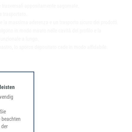
 e trasversali appositamente sagomate.
e trasportato.
sce la massima aderenza e un trasporto sicuro dei prodotti.
colgono in modo mirato nelle cavità del profilo e la
 funzionale a lungo.
nastro, lo sporco depositato cade in modo affidabile.
leisten
twendig
Sie
e beachten
 der