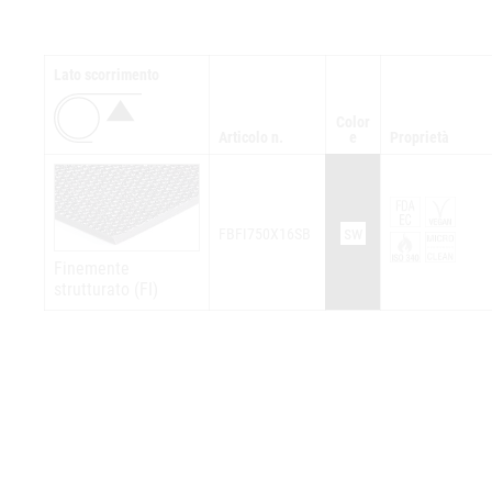
Lato scorrimento
Color
Articolo n.
e
Proprietà
sw
FBFI750X16SB
Finemente
strutturato (FI)