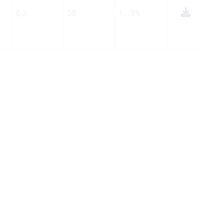
0,3
50
1...5%