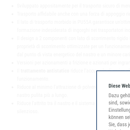
Sviluppato appositamente per il trasporto sicuro di mer
Trasporto affidabile anche con una forza di appoggio ri
Il lato di trasporto morbido in PU55A garantisce un'ott
formazione indesiderata di ingorghi nei trasportatori inc
Il design a 2 componenti con lato di scorrimento rigido
proprietà di scorrimento ottimizzate per un funzionamen
dal punto di vista energetico del nastro e un minore cari
Versioni per azionamenti a frizione e azionati per ingr
Il
trattamento antistatico
riduce l'accumulo di carica el
funzionamento.
Diese Web
Riduce al minimo l'attrazione di polvere e particelle, m
nastro pulita più a lungo.
Dazu gehör
sind, sowi
Riduce l'attrito tra il nastro e il sistema di trasporto p
Einstellun
silenzioso.
können sel
Sie, dass 