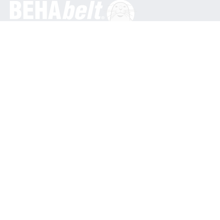
Generale
BEHA Innovation GmbH
In den Engematten 16
79286 Glottertal / Germania
Telefono: +49 7684 9070
info@behabelt.com
USA, Canada e Messico
BEHAbelt USA
835 Bonnie Lane
Elk Grove Village / USA