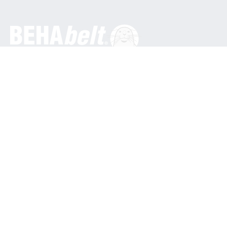
Ogólne
BEHA Innovation GmbH
In den Engematten 16
79286 Glottertal / Niemcy
Telefon: +49 7684 9070
info@behabelt.com
USA, Kanada i Meksyk
BEHAbelt USA
835 Bonnie Lane