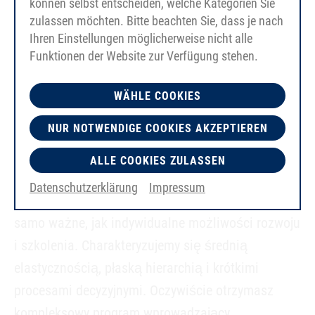
können selbst entscheiden, welche Kategorien Sie
zulassen möchten. Bitte beachten Sie, dass je nach
Ihren Einstellungen möglicherweise nicht alle
Funktionen der Website zur Verfügung stehen.
WÄHLE COOKIES
Co oferujemy:
NUR NOTWENDIGE COOKIES AKZEPTIEREN
Jeśli chciałbyś pracować w firmie, która stawia
ludzi w centrum swojego sukcesu, chcielibyśmy
ALLE COOKIES ZULASSEN
Cię poznać. Orientacja na zespół i świetna
Datenschutzerklärung
Impressum
interpersonalna atmosfera pracy są dla nas tak
samo ważne, jak indywidualne możliwości rozwoju
i szkolenia. Charakteryzujemy się średnią
elastycznością, płaską hierarchią i krótkimi
procesami decyzyjnymi. Oczywiście otrzymasz
kompleksowy program wprowadzający.