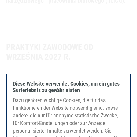
narzędziowego i pracownika biurowego
(m/k/d).
PRAKTYKI ZAWODOWE OD
WRZEŚNIA 2027 R.
Diese Website verwendet Cookies, um ein gutes
Praktyka zawodowa jako urzędnik
Surferlebnis zu gewährleisten
przemysłowy (m/k/d)
Dazu gehören wichtige Cookies, die für das
Funktionieren der Website notwendig sind, sowie
andere, die nur für anonyme statistische Zwecke,
Kształcenie w zakresie technologii tworzyw
für Komfort-Einstellungen oder zur Anzeige
sztucznych i kauczuku (m/k/d)
personalisierter Inhalte verwendet werden. Sie