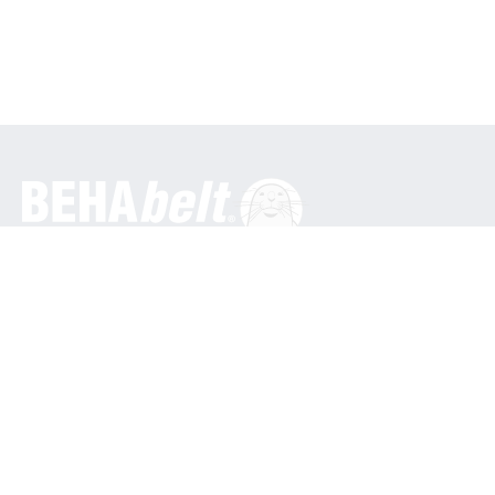
일반
베하 이노베이션 GmbH
인 덴 엥게마텐 16
79286 글로터탈 / 독일
전화: +49 7684 9070
info@behabelt.com