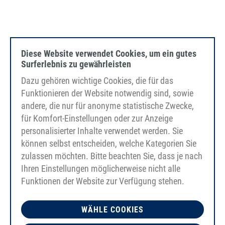
2027년 9월부터 시작되는 견습 과
Diese Website verwendet Cookies, um ein gutes
정
Surferlebnis zu gewährleisten
Dazu gehören wichtige Cookies, die für das
Funktionieren der Website notwendig sind, sowie
andere, die nur für anonyme statistische Zwecke,
산업 사무원 견습직(M/F/D)
für Komfort-Einstellungen oder zur Anzeige
personalisierter Inhalte verwendet werden. Sie
können selbst entscheiden, welche Kategorien Sie
플라스틱 및 고무 기술자 교육 과정 (남/
zulassen möchten. Bitte beachten Sie, dass je nach
여/무관)
Ihren Einstellungen möglicherweise nicht alle
Funktionen der Website zur Verfügung stehen.
WÄHLE COOKIES