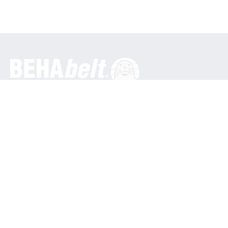
일반
베하 이노베이션 GmbH
인 덴 엥게마텐 16
79286 글로터탈 / 독일
전화: +49 7684 9070
info@behabelt.com
미국, 캐나다 및 멕시코