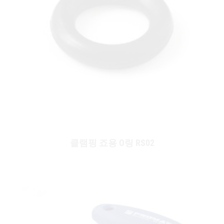
클램핑 죠용 O링 RS02