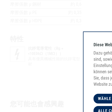
摩擦係數 µ 鋼材
約 0,6
摩擦係數 µ PE
約 0,35
摩擦係數 µ HDPE
約 0,3
特性
Diese Web
抗靜電導電性（Rg =
Dazu gehör
<10E06Ω（1MΩ））
具有優異機械性能的抗靜電型
sind, sowi
材
Einstellun
können sel
Sie, dass 
Website z
WÄHLE
您可能也會感興趣
ALLE C