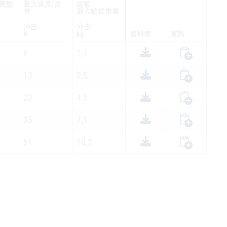
圓盤
最大速度/皮
运输
带
最大输送重量
冲击
冲击
N
kg
資料表
查詢
6
1,1
13
2,5
23
4,5
35
7,1
51
10,2