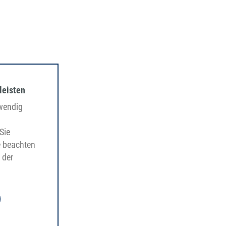
leisten
twendig
Sie
e beachten
 der