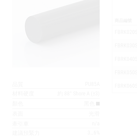
商品編號
FBRK020
FBRK030
FBRK040
FBRK050
PU85A
品質
FBRK060
材料硬度
約 88° Shore A (±3)
顏色
黑色
表面
光滑
n/a
牽引車
3…6%
建議預緊力