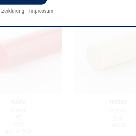
tzerklärung
Impressum
PU95A
TPE55D
n/amm
米黄色
红
光滑
光滑
FDA/EC
牽引車 芳纶