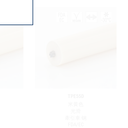
TPE55D
米黄色
光滑
牽引車 钢
FDA/EC