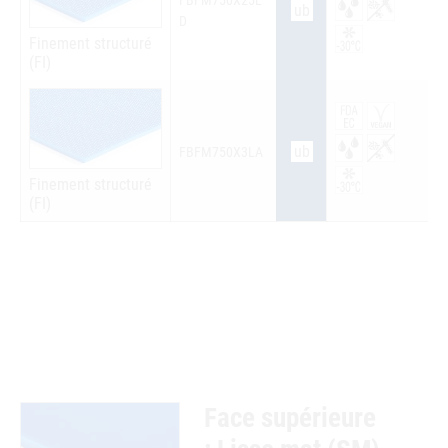
FBFM750X25L
ub
D
Finement structuré
(FI)
ub
FBFM750X3LA
Finement structuré
(FI)
Face supérieure