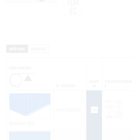
métrique
impérial
Côté marche
Coule
Caractéristique
N° d'article
ur
s
Q
ub
FBFJ750X20LI
Diamant (ID)