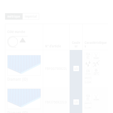
métrique
impérial
Côté marche
Coule
Caractéristique
N° d'article
ur
s
Q
ub
FBFGG750X22L
Diamant (ID)
ub
FBFJ750X22LO
Diamant (ID)