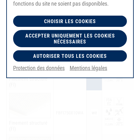
fonctions du site ne soient pas disponibles.
CHOISIR LES COOKIES
ub
FBFI750X20LA
Finement structuré
ACCEPTER UNIQUEMENT LES COOKIES
(FI)
NÉCESSAIRES
AUTORISER TOUS LES COOKIES
Protection des données
Mentions légales
ub
FBFI750X30LA
Finement structuré
(FI)
we
FBFI750X10WA
Finement structuré
(FI)