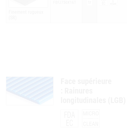
tr
FBFJ750X16T
Finement rugueux
(SR)
Face supérieure
: Rainures
longitudinales (LGB)