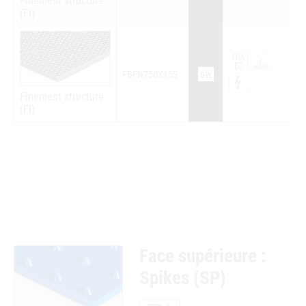
Finement structuré
(FI)
sw
FBFN750X15S
Finement structuré
(FI)
Face supérieure :
Spikes (SP)