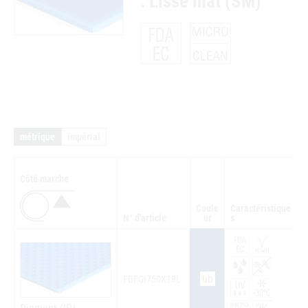
: Lisse mat (SM)
métrique
impérial
Côté marche
Coule
Caractéristique
N° d'article
ur
s
Q
ub
FBFGI750X18L