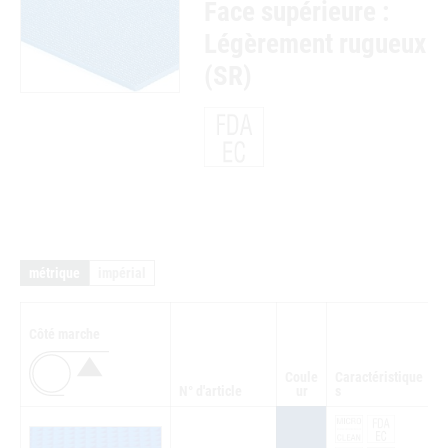
Face supérieure :
Légèrement rugueux
(SR)
métrique
impérial
Côté marche
Coule
Caractéristique
N° d'article
ur
s
Q