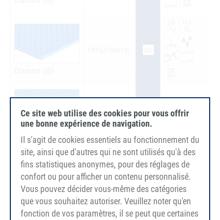
Diamant (ID)
ub
FBFGJ750X18L
Diamant (ID)
Ce site web utilise des cookies pour vous offrir
ub
FBFI750X10LA
une bonne expérience de navigation.
Finement structuré
Il s'agit de cookies essentiels au fonctionnement du
(FI)
site, ainsi que d'autres qui ne sont utilisés qu'à des
fins statistiques anonymes, pour des réglages de
confort ou pour afficher un contenu personnalisé.
Vous pouvez décider vous-même des catégories
ub
FBFI750X16LA
que vous souhaitez autoriser. Veuillez noter qu'en
Finement structuré
fonction de vos paramètres, il se peut que certaines
(FI)