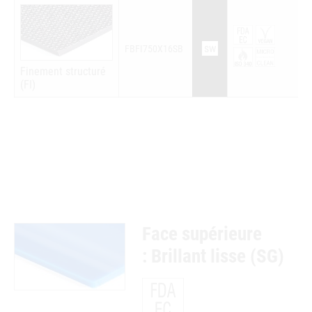
sw
FBFI750X16SB
Finement structuré
(FI)
Face supérieure
: Brillant lisse (SG)