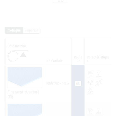
métrique
impérial
Côté marche
Coule
Caractéristique
N° d'article
ur
s
Q
ub
FBFG750X20LA
Finement structuré
(FI)