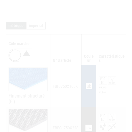
métrique
impérial
Côté marche
Coule
Caractéristique
N° d'article
ur
s
Q
ub
FBFJ750X16LK
Finement structuré
(FI)
sw
FBFGJ750X22S