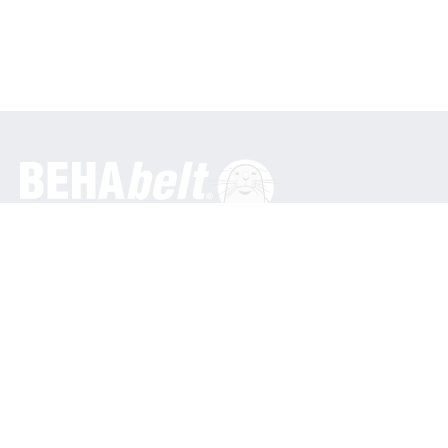
Général
BEHA Innovation GmbH
Dans les Engematten 16
79286 Glottertal / Allemagne
Tél. : +49 7684 9070
info@behabelt.com