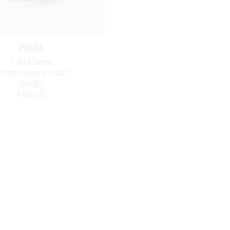
PU65A
9.5x3.5mm
ltramarínová modř
hladký
FDA/EC