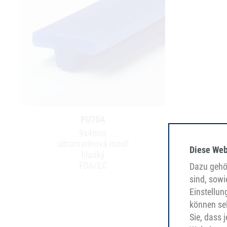
PU70A
9x4mm
ultramarínová modř
Diese Web
hladký
FDA/EC
Dazu gehör
sind, sowi
Einstellun
können sel
Sie, dass 