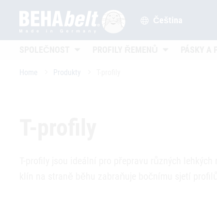
Čeština
Untermenü öffnen
Untermenü öffn
SPOLEČNOST
PROFILY ŘEMENŮ
PÁSKY A 
Home
Produkty
T-profily
T-profily
T-profily jsou ideální pro přepravu různých lehkých
klín na straně běhu zabraňuje bočnímu sjetí profil