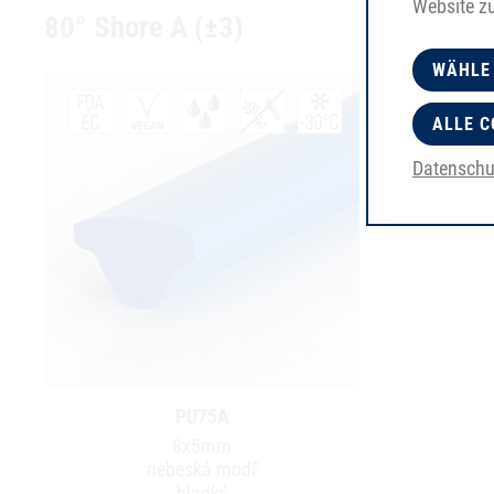
Website z
80° Shore A (±3)
WÄHLE
ALLE C
Datenschu
PU75A
8x5mm
nebeská modř
hladký