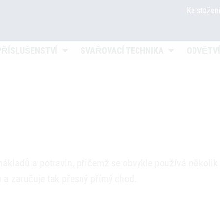
Ke stažen
en
Untermenü öffnen
Untermenü öff
PŘÍSLUŠENSTVÍ
SVAŘOVACÍ TECHNIKA
ODVĚTVÍ
 nákladů a potravin, přičemž se obvykle používá několik 
ů a zaručuje tak přesný přímý chod.