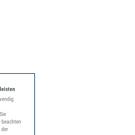
leisten
twendig
Sie
e beachten
 der