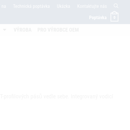
í na
Technická poptávka
Ukázka
Kontaktujte nás
Poptávka
0
nen
Untermenü öffnen
VÝROBA
PRO VÝROBCE OEM
T-profilových pásů vedle sebe. Integrovaný vodicí