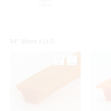
FDA/EC
84° Shore A (±3)