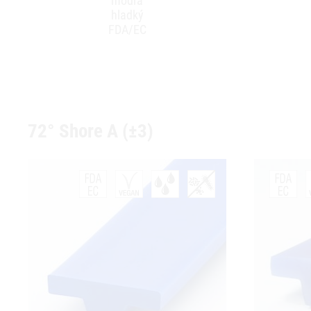
modrá
hladký
FDA/EC
72° Shore A (±3)