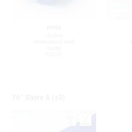
PU65A
15x5mm
ultramarínová modř
u
hladký
FDA/EC
76° Shore A (±3)