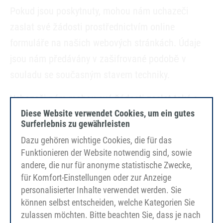
Pokud jsou poskytnuty, mohou nám uchazeči
zaslat své žádosti prostřednictvím online
formuláře na našich webových stránkách. Údaje
jsou nám předávány v zašifrované podobě v
souladu se současným stavem techniky.
Uchazeči nám mohou své žádosti zaslat také e-
Diese Website verwendet Cookies, um ein gutes
mailem. Upozorňujeme však, že e-maily zpravidla
Surferlebnis zu gewährleisten
nejsou zasílány v zašifrované podobě a žadatelé
Dazu gehören wichtige Cookies, die für das
musí zajistit jejich zašifrování sami. Nemůžeme
Funktionieren der Website notwendig sind, sowie
proto převzít žádnou odpovědnost za cestu
andere, die nur für anonyme statistische Zwecke,
přenosu žádosti mezi odesílatelem a přijetím na
für Komfort-Einstellungen oder zur Anzeige
personalisierter Inhalte verwendet werden. Sie
našem serveru, a proto doporučujeme použít
können selbst entscheiden, welche Kategorien Sie
online formulář nebo ji zaslat poštou. Místo
zulassen möchten. Bitte beachten Sie, dass je nach