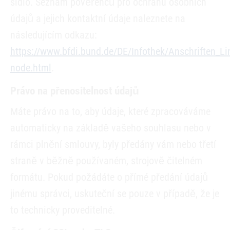
sídlo. Seznam pověřenců pro ochranu osobních
údajů a jejich kontaktní údaje naleznete na
následujícím odkazu:
https://www.bfdi.bund.de/DE/Infothek/Anschriften_Lin
node.html
.
Právo na přenositelnost údajů
Máte právo na to, aby údaje, které zpracováváme
automaticky na základě vašeho souhlasu nebo v
rámci plnění smlouvy, byly předány vám nebo třetí
straně v běžně používaném, strojově čitelném
formátu. Pokud požádáte o přímé předání údajů
jinému správci, uskuteční se pouze v případě, že je
to technicky proveditelné.