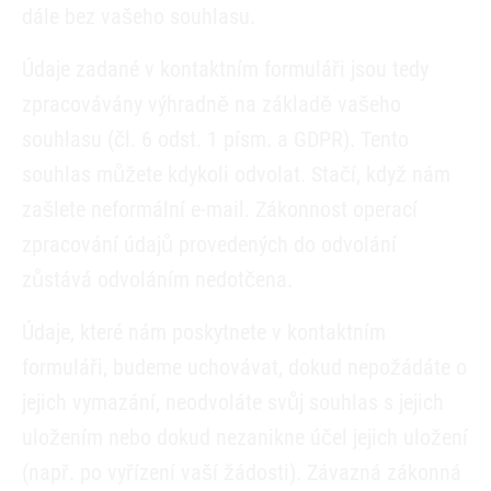
dále bez vašeho souhlasu.
Údaje zadané v kontaktním formuláři jsou tedy
zpracovávány výhradně na základě vašeho
souhlasu (čl. 6 odst. 1 písm. a GDPR). Tento
souhlas můžete kdykoli odvolat. Stačí, když nám
zašlete neformální e-mail. Zákonnost operací
zpracování údajů provedených do odvolání
zůstává odvoláním nedotčena.
Údaje, které nám poskytnete v kontaktním
formuláři, budeme uchovávat, dokud nepožádáte o
jejich vymazání, neodvoláte svůj souhlas s jejich
uložením nebo dokud nezanikne účel jejich uložení
(např. po vyřízení vaší žádosti). Závazná zákonná