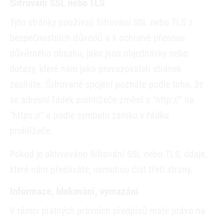
Šifrování SSL nebo TLS
Tyto stránky používají šifrování SSL nebo TLS z
bezpečnostních důvodů a k ochraně přenosu
důvěrného obsahu, jako jsou objednávky nebo
dotazy, které nám jako provozovateli stránek
zasíláte. Šifrované spojení poznáte podle toho, že
se adresní řádek prohlížeče změní z "http://" na
"https://" a podle symbolu zámku v řádku
prohlížeče.
Pokud je aktivováno šifrování SSL nebo TLS, údaje,
které nám předáváte, nemohou číst třetí strany.
Informace, blokování, vymazání
V rámci platných právních předpisů máte právo na