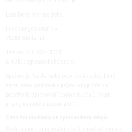
těchto webových stránkách je
Lars Beha, Markus Beha
In den Engematten 16
79286 Glottertal
Telefon: +49 7684 9070
E-mail: dsgvo@behabelt.com
Správce je fyzická nebo právnická osoba, která
sama nebo společně s jinými určuje účely a
prostředky zpracování osobních údajů (např.
jména, e-mailové adresy atd.).
Odvolání souhlasu se zpracováním údajů
Řada operací zpracování údajů je možná pouze s