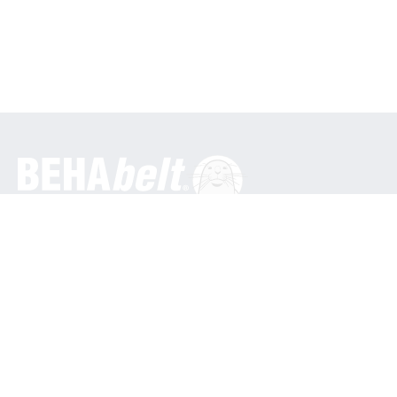
Obecné
BEHA Innovation GmbH
In den Engematten 16
79286 Glottertal / Německo
Telefon: +49 7684 9070