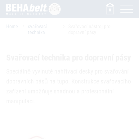
0
Home
svařovací
Svařovací nástroj pro
technika
dopravní pásy
Svařovací technika pro dopravní pásy
Speciálně vyvinuté nahřívací desky pro svařování
dopravních pásů na tupo. Konstrukce svařovacího
zařízení umožňuje snadnou a profesionální
manipulaci.