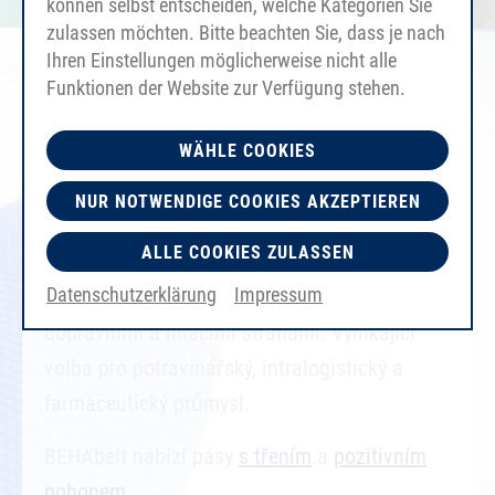
können selbst entscheiden, welche Kategorien Sie
zulassen möchten. Bitte beachten Sie, dass je nach
Ihren Einstellungen möglicherweise nicht alle
Funktionen der Website zur Verfügung stehen.
WÄHLE COOKIES
ELASTICKÉ DOPRAVNÍ PÁSKY A
NUR NOTWENDIGE COOKIES AKZEPTIEREN
PŘÍSLUŠENSTVÍ
ALLE COOKIES ZULASSEN
Dopravní pásy
z PU splňující požadavky
Datenschutzerklärung
Impressum
FDA/EC, s šířkou až 730 mm a různými
dopravními a hnacími stranami. Vynikající
volba pro potravinářský, intralogistický a
farmaceutický průmysl.
BEHAbelt nabízí pásy
s třením
a
pozitivním
pohonem
.