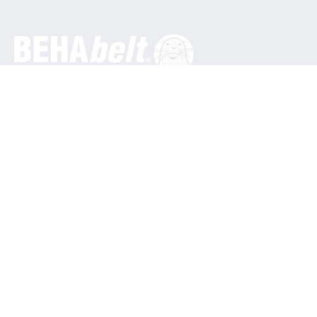
Obecné
BEHA Innovation GmbH
In den Engematten 16
79286 Glottertal / Německo
Telefon: +49 7684 9070
info@behabelt.com
USA, Kanada a Mexiko
BEHAbelt USA
835 Bonnie Lane