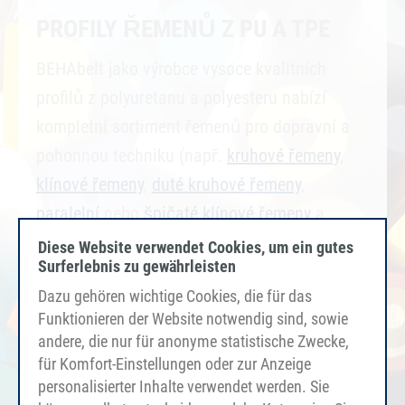
PROFILY ŘEMENŮ Z PU A TPE
BEHAbelt jako výrobce vysoce kvalitních
profilů z polyuretanu a polyesteru nabízí
kompletní sortiment řemenů pro dopravní a
pohonnou techniku (např.
kruhové řemeny
,
klínové řemeny
,
duté kruhové řemeny
,
paralelní
nebo
špičaté klínové řemeny
a
mnoho dalšího).
Diese Website verwendet Cookies, um ein gutes
Surferlebnis zu gewährleisten
VÍCE INFORMACÍ
Dazu gehören wichtige Cookies, die für das
Funktionieren der Website notwendig sind, sowie
andere, die nur für anonyme statistische Zwecke,
für Komfort-Einstellungen oder zur Anzeige
personalisierter Inhalte verwendet werden. Sie