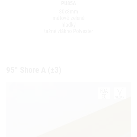
PU85A
30x8mm
mátově zelená
hladký
tažné vlákno Polyester
95° Shore A (±3)