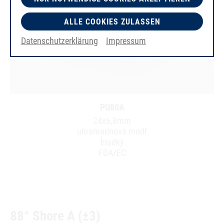
ALLE COOKIES ZULASSEN
Datenschutzerklärung
Impressum
PU80A
24x6,8mm
ultramarínová modř
hladký
FDA/EC
88° Shore A (±3)