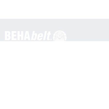
Obecné
BEHA Innovation GmbH
In den Engematten 16
79286 Glottertal / Německo
Telefon: +49 7684 9070
info@behabelt.com