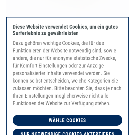
PU80A
Diese Website verwendet Cookies, um ein gutes
Surferlebnis zu gewährleisten
oranžová
hladký
Dazu gehören wichtige Cookies, die für das
tažné vlákno Polyester
Funktionieren der Website notwendig sind, sowie
FDA/EC
andere, die nur für anonyme statistische Zwecke,
für Komfort-Einstellungen oder zur Anzeige
personalisierter Inhalte verwendet werden. Sie
können selbst entscheiden, welche Kategorien Sie
zulassen möchten. Bitte beachten Sie, dass je nach
Ihren Einstellungen möglicherweise nicht alle
Funktionen der Website zur Verfügung stehen.
WÄHLE COOKIES
NUR NOTWENDIGE COOKIES AKZEPTIEREN