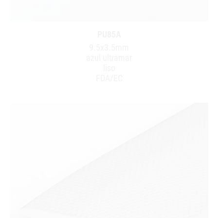
PU85A
9.5x3.5mm
azul ultramar
liso
FDA/EC