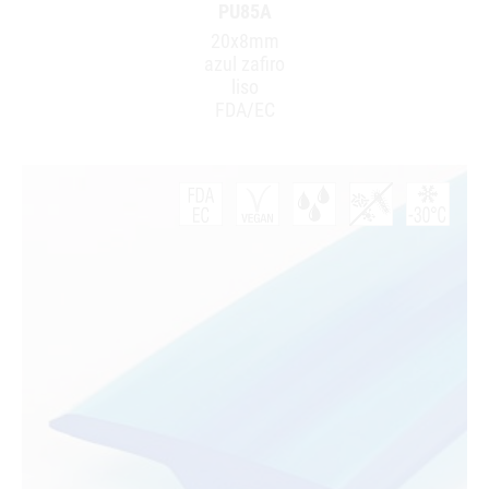
PU85A
20x8mm
azul zafiro
liso
FDA/EC