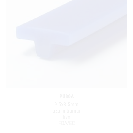
PU80A
9.5x3.5mm
azul ultramar
liso
FDA/EC