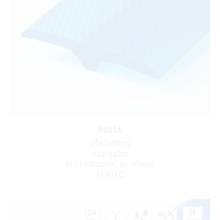
PU85A
25x5x5mm
azul zafiro
EID (diamante, en relieve)
FDA/EC