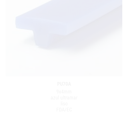
PU70A
9x4mm
azul ultramar
liso
FDA/EC