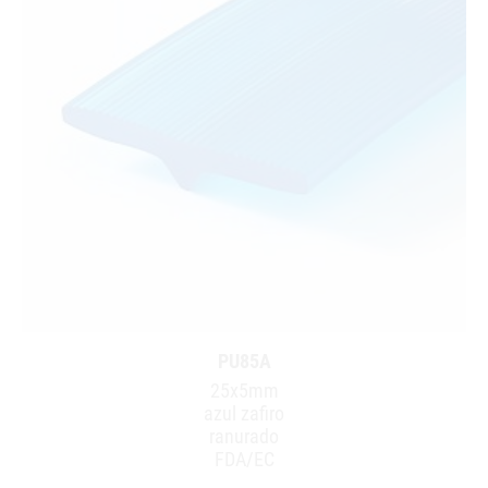
PU85A
25x5mm
azul zafiro
ranurado
FDA/EC