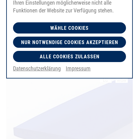
Ihren Einstellungen möglicherweise nicht alle
Funktionen der Website zur Verfügung stehen.
PU80A
WÄHLE COOKIES
12x5mm
azul ultramar
NUR NOTWENDIGE COOKIES AKZEPTIEREN
liso
FDA/EC
ALLE COOKIES ZULASSEN
Datenschutzerklärung
Impressum