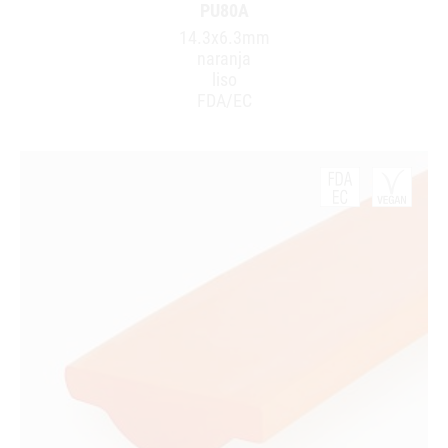
PU80A
14.3x6.3mm
naranja
liso
FDA/EC