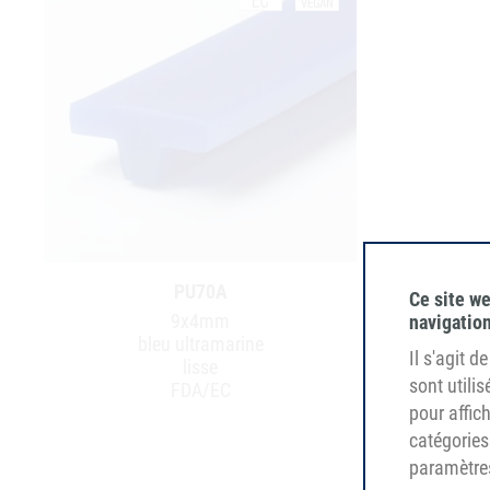
PU70A
Ce site we
9x4mm
navigation
bleu ultramarine
Il s'agit 
lisse
sont utili
FDA/EC
pour affi
catégories
paramètres