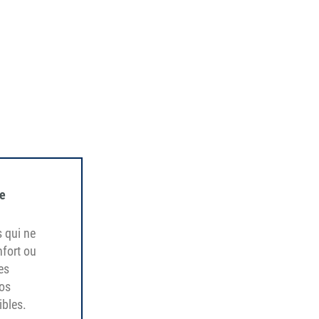
de
s qui ne
nfort ou
es
vos
ibles.