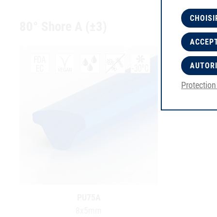
CHOISI
80° Shore A (±3)
ACCEPT
AUTORI
Protectio
PU75A
8x5mm