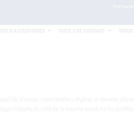
Télécharg
 öffnen
Untermenü öffnen
Untermenü ö
DES & ACCESSOIRES
OUTILS DE SOUDAGE
INDUS
port de diverses marchandises légères et denrées aliment
dage intégrée du côté de la marche empêche les profilés 