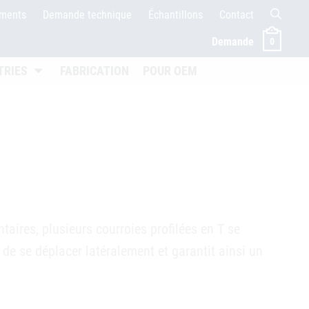
ements
Demande technique
Échantillons
Contact
Demande
0
ffnen
Untermenü öffnen
TRIES
FABRICATION
POUR OEM
aires, plusieurs courroies profilées en T se
de se déplacer latéralement et garantit ainsi un