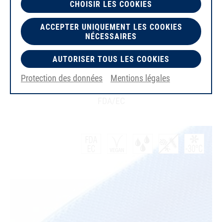
CHOISIR LES COOKIES
ACCEPTER UNIQUEMENT LES COOKIES
NÉCESSAIRES
PU75A
AUTORISER TOUS LES COOKIES
8x5mm
Protection des données
Mentions légales
bleu ciel
lisse
FDA/EC