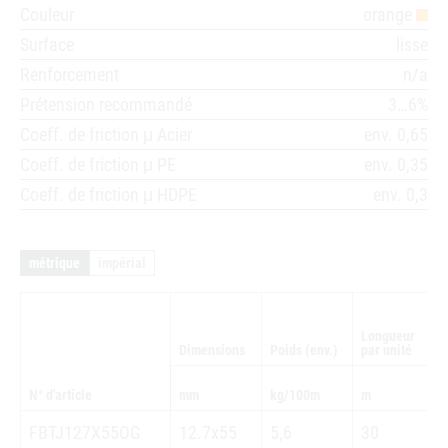
Couleur
orange
Surface
lisse
Renforcement
n/a
Prétension recommandé
3…6%
Coeff. de friction μ Acier
env. 0,65
Coeff. de friction μ PE
env. 0,35
Coeff. de friction μ HDPE
env. 0,3
métrique
impérial
Longueur
Dimensions
Poids (env.)
par unité
N° d'article
mm
kg/100m
m
FBTJ127X55OG
12.7x55
5,6
30