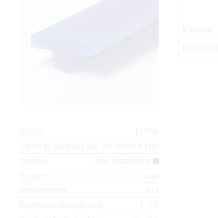
N° d'article
FBTK95X
Qualité
PU85A
Dureté du matériau
env. 88° Shore A (±3)
Couleur
bleu ultramarine
Surface
lisse
Renforcement
n/a
Prétension recommandé
3…6%