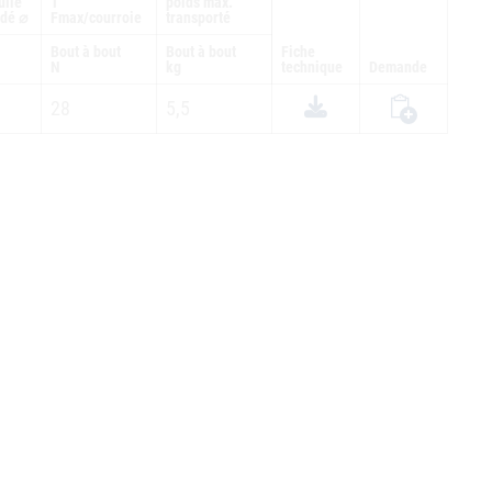
ulie
T
poids max.
dé ⌀
Fmax/courroie
transporté
Bout à bout
Bout à bout
Fiche
N
kg
technique
Demande
28
5,5