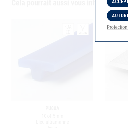
Cela pourrait aussi vous intéresser
ACCEPT
AUTORI
Protectio
PU80A
10x4.5mm
bleu ultramarine
lisse