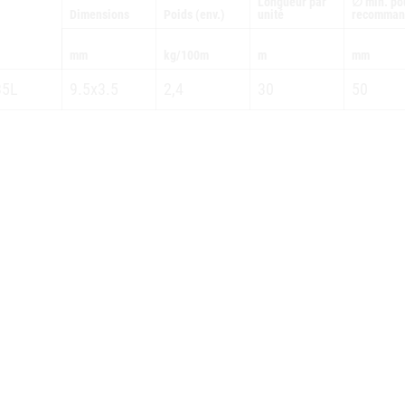
Longueur par
∅ min. po
Dimensions
Poids (env.)
unité
recomman
mm
kg/100m
m
mm
35L
9.5x3.5
2,4
30
50