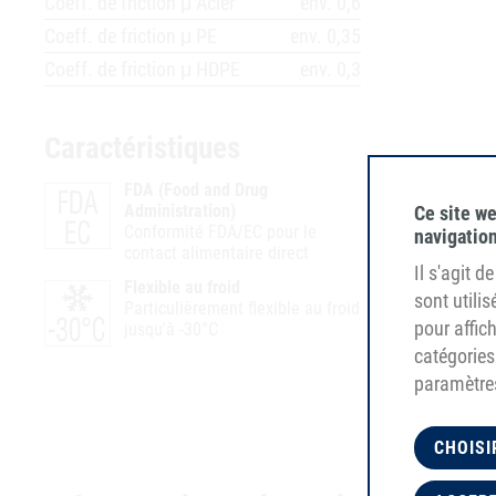
Coeff. de friction μ Acier
env. 0,6
Coeff. de friction μ PE
env. 0,35
Coeff. de friction μ HDPE
env. 0,3
Caractéristiques
FDA (Food and Drug
V
Administration)
U
Ce site we
Conformité FDA/EC pour le
p
navigation
contact alimentaire direct
Il s'agit 
Flexible au froid
sont utili
Particulièrement flexible au froid
pour affi
jusqu'à -30°C
catégories
paramètres
CHOISI