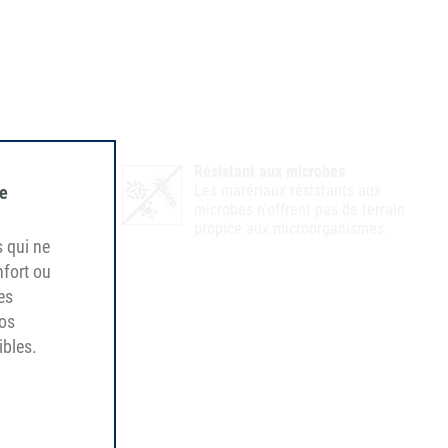
lyse
Résistant aux microbes
lyse (HY).
Les matériaux résistants aux
de
onnements
microbes n'offrent pas de terrain
propice aux microorganismes.
s qui ne
nfort ou
es
vos
ibles.