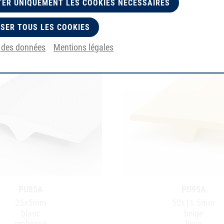
ER UNIQUEMENT LES COOKIES NÉCESSAIRES
SER TOUS LES COOKIES
n des données
Mentions légales
PU85A
PU95A
25x5mm
50x11.5mm
blanc
beige
embossé
lisse