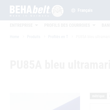
Français
Untermenü öffnen
Untermenü
ENTREPRISE
PROFILS DES COURROIES
BAN
Home
Produits
Profilés en T
PU85A bleu ultramari
PU85A bleu ultramari
métrique