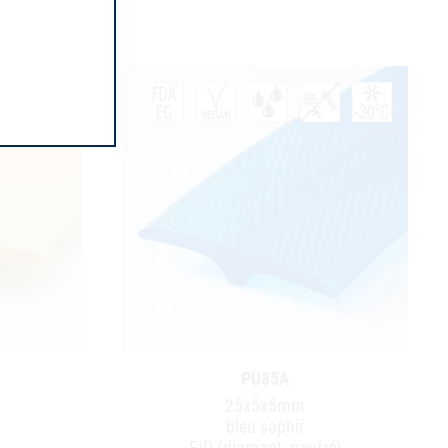
PU85A
25x5x5mm
bleu saphir
EID (diamant, gaufré)