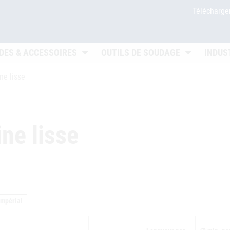
Télécharg
 öffnen
Untermenü öffnen
Untermenü ö
DES & ACCESSOIRES
OUTILS DE SOUDAGE
INDUS
ne lisse
ne lisse
impérial