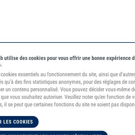
égétalien
Résistance à l'hydro
tilisation de matières
Résistance à l'hydro
b utilise des cookies pour vous offrir une bonne expérience 
remières d'origine non animale
Convient aux envir
.
humides.
de cookies essentiels au fonctionnement du site, ainsi que d'autre
sés qu'à des fins statistiques anonymes, pour des réglages de co
cher un contenu personnalisé. Vous pouvez décider vous-même d
 que vous souhaitez autoriser. Veuillez noter qu'en fonction de 
, il se peut que certaines fonctions du site ne soient pas dispon
R LES COOKIES