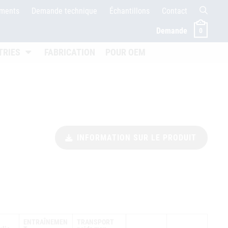
ements
Demande technique
Échantillons
Contact
Demande
0
ffnen
Untermenü öffnen
TRIES
FABRICATION
POUR OEM
INFORMATION SUR LE PRODUIT
ENTRAÎNEMEN
TRANSPORT