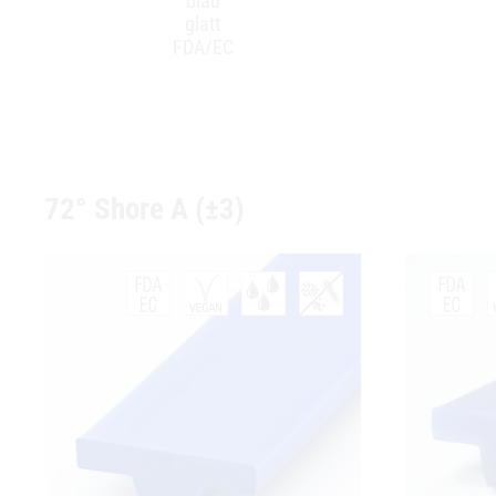
blau
glatt
FDA/EC
72° Shore A (±3)