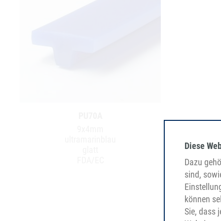
PU70A
9x4mm
ultramarinblau
Diese Web
glatt
FDA/EC
Dazu gehör
sind, sowi
Einstellun
können sel
Sie, dass 