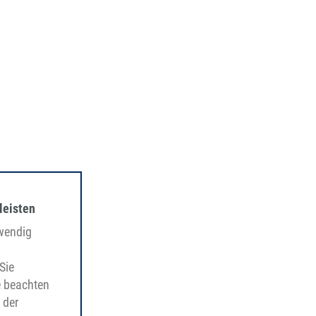
leisten
twendig
Sie
e beachten
 der