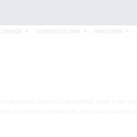
n
Untermenü öffnen
Untermenü öffnen
Unter
 ZUBEHÖR
SCHWEISSTECHNIK
INDUSTRIEN
iverser leichter Güter und Lebensmittel, wobei in der Re
indert das seitliche Verlaufen der Profile und garantiert