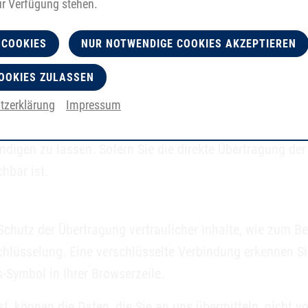
m Betroffenen ein Beschwerderecht bei der zuständigen 
ur Verfügung stehen.
tenschutzbeauftragte des Bundeslandes, in dem unser Un
 COOKIES
NUR NOTWENDIGE COOKIES AKZEPTIEREN
en können folgendem Link entnommen werden:
Links/anschriften_links-node.html
.
OOKIES ZULASSEN
tzerklärung
Impressum
rer Einwilligung oder in Erfüllung eines Vertrags automat
igen zu lassen. Sofern Sie die direkte Übertragung der
hbar ist.
chutz der Übertragung vertraulicher Inhalte, wie zum Be
schlüsselung. Eine verschlüsselte Verbindung erkennen S
s-Symbol in Ihrer Browserzeile.
t, können die Daten, die Sie an uns übermitteln, nicht v