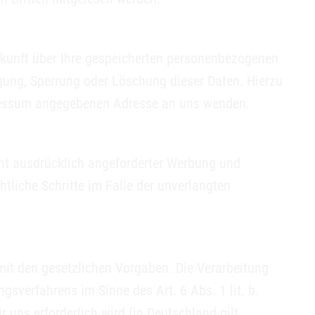
skunft über Ihre gespeicherten personenbezogenen
gung, Sperrung oder Löschung dieser Daten. Hierzu
pressum angegebenen Adresse an uns wenden.
ht ausdrücklich angeforderter Werbung und
htliche Schritte im Falle der unverlangten
it den gesetzlichen Vorgaben. Die Verarbeitung
sverfahrens im Sinne des Art. 6 Abs. 1 lit. b.
 uns erforderlich wird (in Deutschland gilt