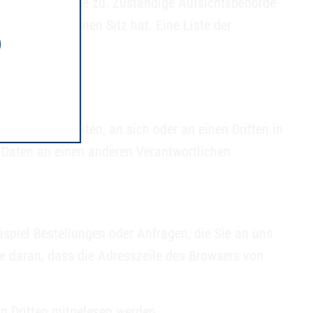
Aufsichtsbehörde zu. Zuständige Aufsichtsbehörde
ternehmen seinen Sitz hat. Eine Liste der
isiert verarbeiten, an sich oder an einen Dritten in
 Daten an einen anderen Verantwortlichen
ispiel Bestellungen oder Anfragen, die Sie an uns
ie daran, dass die Adresszeile des Browsers von
on Dritten mitgelesen werden.