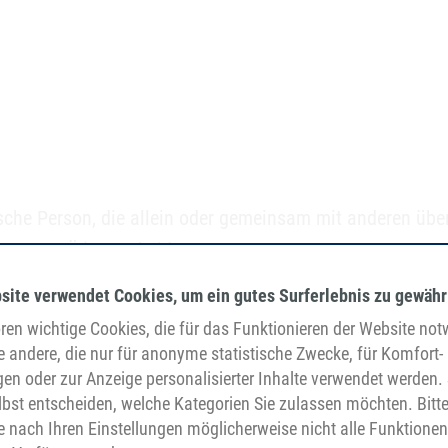
stische Person, die allein oder gemeinsam mit anderen üb
ssen o. Ä.) entscheidet.
g
site verwendet Cookies, um ein gutes Surferlebnis zu gewähr
en wichtige Cookies, die für das Funktionieren der Website no
 ausdrücklichen Einwilligung möglich. Sie können eine ber
e andere, die nur für anonyme statistische Zwecke, für Komfort-
 uns. Die Rechtmäßigkeit der bis zum Widerruf erfolgten 
gen oder zur Anzeige personalisierter Inhalte verwendet werden. 
bst entscheiden, welche Kategorien Sie zulassen möchten. Bitt
behörde
je nach Ihren Einstellungen möglicherweise nicht alle Funktionen