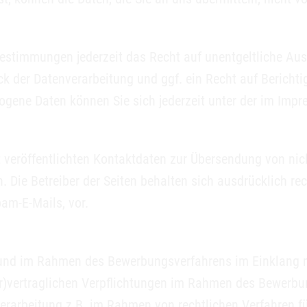
estimmungen jederzeit das Recht auf unentgeltliche Au
 der Datenverarbeitung und ggf. ein Recht auf Berichti
gene Daten können Sie sich jederzeit unter der im Im
veröffentlichten Kontaktdaten zur Übersendung von nic
 Die Betreiber der Seiten behalten sich ausdrücklich rec
am-E-Mails, vor.
und im Rahmen des Bewerbungsverfahrens im Einklang m
or)vertraglichen Verpflichtungen im Rahmen des Bewerbung
erarbeitung z.B. im Rahmen von rechtlichen Verfahren für