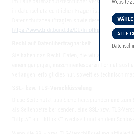
Im Falle datenschutzrechtlicher Verstöße steht de
Website z
in datenschutzrechtlichen Fragen ist der Landesda
WÄHLE
Datenschutzbeauftragten sowie deren Kontaktdat
https://www.bfdi.bund.de/DE/Infothek/Anschriften_
ALLE C
Recht auf Datenübertragbarkeit
Datenschu
Sie haben das Recht, Daten, die wir auf Grundlage Ih
einem gängigen, maschinenlesbaren Format aushänd
verlangen, erfolgt dies nur, soweit es technisch mac
SSL- bzw. TLS-Verschlüsselung
Diese Seite nutzt aus Sicherheitsgründen und zum S
als Seitenbetreiber senden, eine SSL-bzw. TLS-Ver
“http://” auf “https://” wechselt und an dem Schlos
Wenn die SSL- bzw. TLS-Verschlüsselung aktiviert is