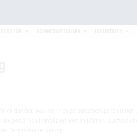
n
Untermenü öffnen
Untermenü öffnen
Unter
 ZUBEHÖR
SCHWEISSTECHNIK
INDUSTRIEN
g
blick darüber, was mit Ihren personenbezogenen Daten 
 Sie persönlich identifiziert werden können. Ausführli
rten Datenschutzerklärung.