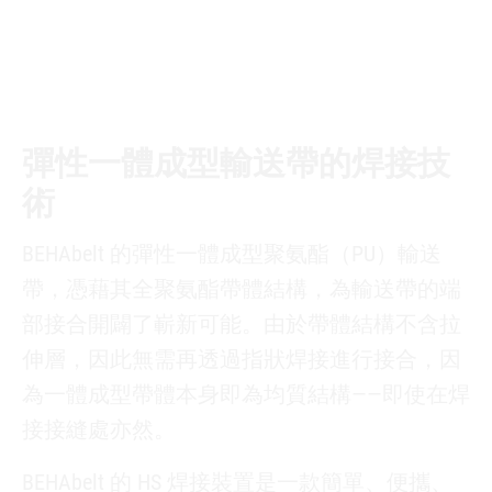
彈性一體成型輸送帶的焊接技
術
BEHAbelt 的彈性一體成型聚氨酯（PU）輸送
帶，憑藉其全聚氨酯帶體結構，為輸送帶的端
部接合開闢了嶄新可能。由於帶體結構不含拉
伸層，因此無需再透過指狀焊接進行接合，因
為一體成型帶體本身即為均質結構——即使在焊
接接縫處亦然。
BEHAbelt 的 HS 焊接裝置是一款簡單、便攜、