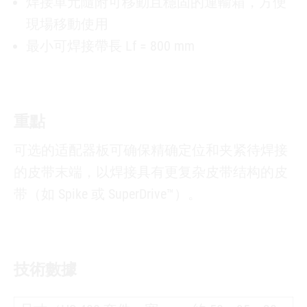
焊接單元隨附可移動且穩固的運輸箱，方便
現場移動使用
最小可焊接帶長 Lf = 800 mm
重點
可选的适配器板可确保精确定位和夹紧待焊接
的皮带末端，以焊接具有更复杂皮带结构的皮
带（如 Spike 或 SuperDrive™）。
技術數據