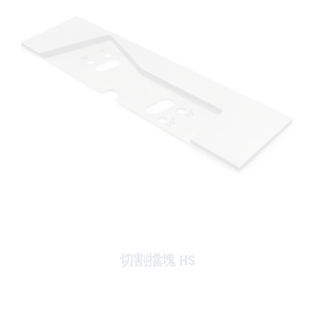
切割擋塊 HS