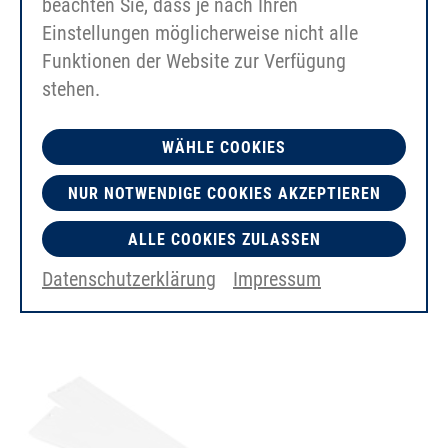
beachten Sie, dass je nach Ihren
Einstellungen möglicherweise nicht alle
Funktionen der Website zur Verfügung
stehen.
WÄHLE COOKIES
NUR NOTWENDIGE COOKIES AKZEPTIEREN
用于 AT5 的 HS800 适配器板
ALLE COOKIES ZULASSEN
Datenschutzerklärung
Impressum