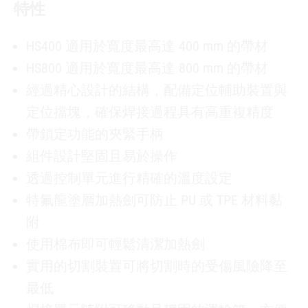
特性
HS400 適用於寬度最高達 400 mm 的帶材
HS800 適用於寬度最高達 800 mm 的帶材
經過精心設計的結構，配備定位輔助裝置與
定位擋塊，確保焊接過程具有高重複精度
帶鎖定功能的夾緊手柄
組件設計堅固且易於操作
透過控制單元進行精確的溫度設定
特氟龍塗層加熱劍可防止 PU 或 TPE 材料黏
附
使用棉布即可輕鬆清潔加熱劍
實用的切割裝置可將切割時的受傷風險降至
最低