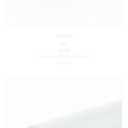
TPE55D
beż
gładki
warstwa nośna Poliester
FDA/EC