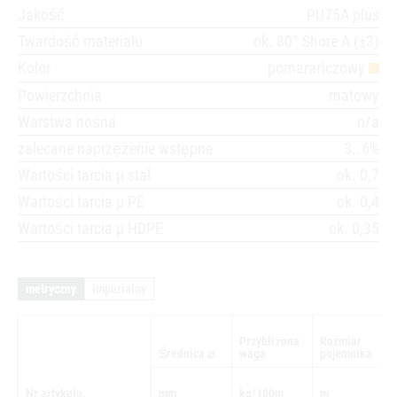
Jakość
PU75A plus
Twardość materiału
ok. 80° Shore A (±3)
Kolor
pomarańczowy
Powierzchnia
matowy
Warstwa nośna
n/a
zalecane naprzężenie wstępne
3…6%
Wartości tarcia µ stal
ok. 0,7
Wartości tarcia µ PE
ok. 0,4
Wartości tarcia µ HDPE
ok. 0,35
metryczny
imperialny
Przybliżona
Rozmiar
Średnica ⌀
waga
pojemnika
Nr artykułu.
mm
kg/100m
m