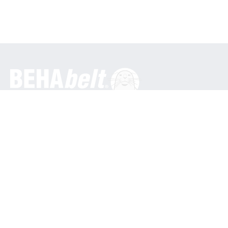
Ogólne
BEHA Innovation GmbH
In den Engematten 16
79286 Glottertal / Niemcy
Telefon: +49 7684 9070
info@behabelt.com