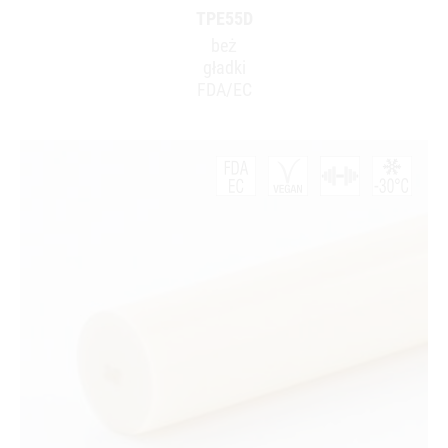
TPE55D
beż
gładki
FDA/EC