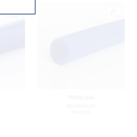
PU85A plus
blu oltremare
irruvidito