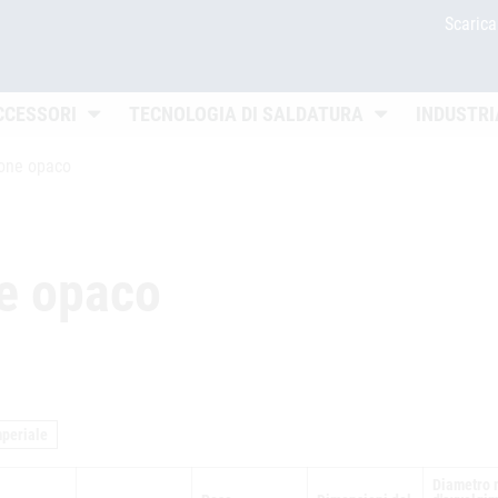
Scaric
Untermenü öffnen
Untermenü öffn
CCESSORI
TECNOLOGIA DI SALDATURA
INDUSTRI
one opaco
e opaco
mperiale
Diametro 