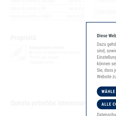
Valori di attrito µ acciaio
circa 0,7
FBRI100
Valori di attrito µ PE
circa 0,4
FBRI100
Valori di attrito µ HDPE
circa 0,35
Diese Web
Proprietà
Dazu gehör
Allungamento ridotto
sind, sowi
Miscela di materiali brevettata
Einstellun
“PLUS” per ridurre
l'allungamento.
können sel
Sie, dass 
Website z
WÄHLE
Questo potrebbe interessarti anche
ALLE C
Datenschu