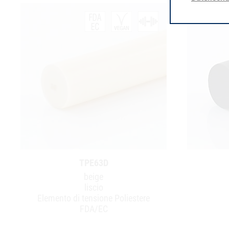
TPE63D
beige
liscio
Elemento di tensione Poliestere
FDA/EC