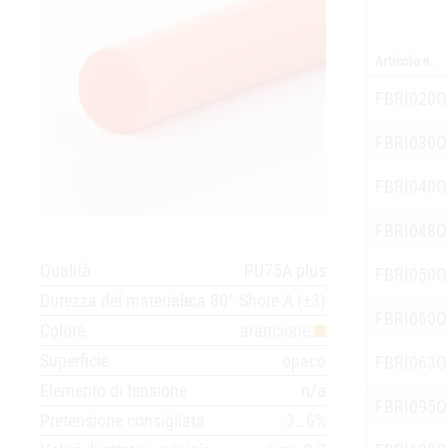
Articolo n.
FBRI020
FBRI030
FBRI040
FBRI048
Qualità
PU75A plus
FBRI050
Durezza del materiale
circa 80° Shore A (±3)
FBRI060
Colore
arancione
Superficie
opaco
FBRI063
Elemento di tensione
n/a
FBRI095
Pretensione consigliata
3…6%