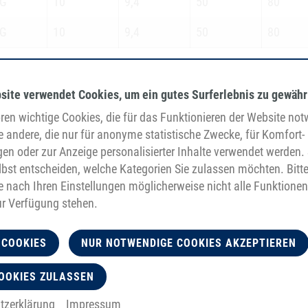
OG
10
9,4
50
80
OG
10
9,4
50
80
site verwendet Cookies, um ein gutes Surferlebnis zu gewähr
en wichtige Cookies, die für das Funktionieren der Website no
e andere, die nur für anonyme statistische Zwecke, für Komfort-
gen oder zur Anzeige personalisierter Inhalte verwendet werden. 
bst entscheiden, welche Kategorien Sie zulassen möchten. Bitt
je nach Ihren Einstellungen möglicherweise nicht alle Funktionen
ur Verfügung stehen.
 COOKIES
NUR NOTWENDIGE COOKIES AKZEPTIEREN
OOKIES ZULASSEN
tzerklärung
Impressum