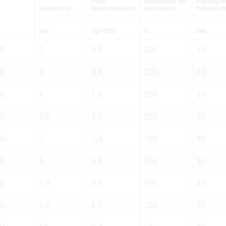
Peso
Dimensioni del
d'avvolgi
Diametro ⌀
approssimativo
contenitore
consigliat
mm
kg/100m
m
mm
OG
2
0,5
200
10
OG
3
0,9
200
20
OG
4
1,6
200
30
OG
4,8
2,2
200
35
OG
5
2,4
100
40
OG
6
3,4
100
50
OG
6,3
3,8
100
55
OG
9,5
8,5
100
75