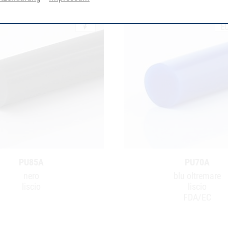
PU85A
PU70A
nero
blu oltremare
liscio
liscio
FDA/EC