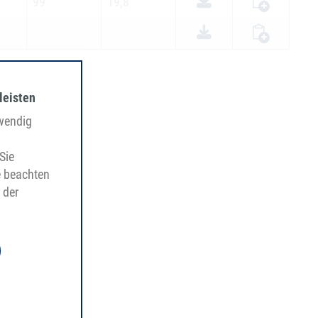
99
19,8
leisten
twendig
Sie
e beachten
 der