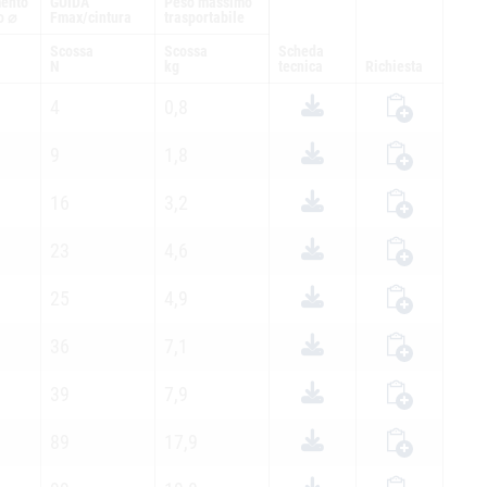
mento
GUIDA
Peso massimo
o ⌀
Fmax/cintura
trasportabile
Scossa
Scossa
Scheda
N
kg
tecnica
Richiesta
4
0,8
9
1,8
16
3,2
23
4,6
25
4,9
36
7,1
39
7,9
89
17,9