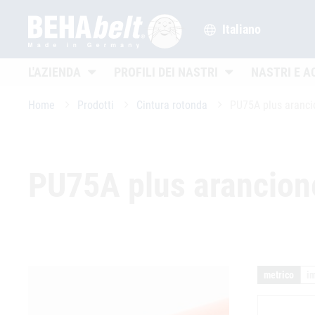
Italiano
Untermenü öffnen
Untermenü öffnen
L'AZIENDA
PROFILI DEI NASTRI
NASTRI E A
Home
Prodotti
Cintura rotonda
PU75A plus aranci
PU75A plus arancion
metrico
i