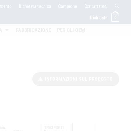
amento
Richiesta tecnica
Campione
Contattateci
Richiesta
0
en
Untermenü öffnen
A
FABBRICAZIONE
PER GLI OEM
INFORMAZIONI SUL PRODOTTO
min.
TRASPORTI