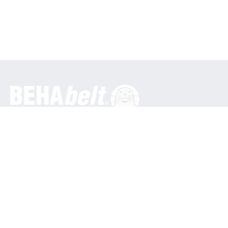
일반
베하 이노베이션 GmbH
인 덴 엥게마텐 16
79286 글로터탈 / 독일
전화: +49 7684 9070
info@behabelt.com