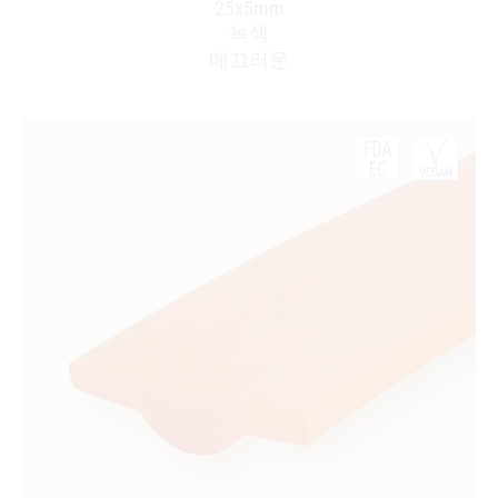
25x5mm
녹색
매끄러운