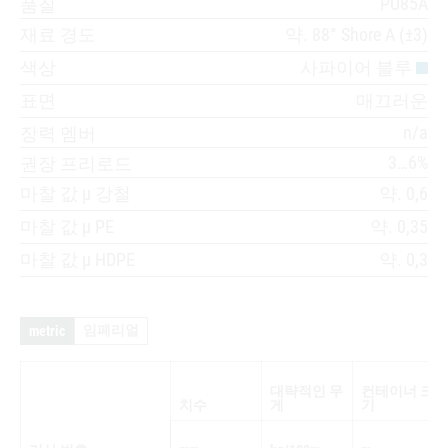
PU85A
품질
재료 경도
약. 88° Shore A (±3)
색상
사파이어 블루
표면
매끄러운
n/a
장력 멤버
3…6%
권장 프리로드
마찰 값 µ 강철
약. 0,6
마찰 값 µ PE
약. 0,35
마찰 값 µ HDPE
약. 0,3
임페리얼
metric
대략적인 무
컨테이너 크
치수
게
기