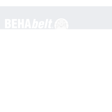
일반
베하 이노베이션 GmbH
인 덴 엥게마텐 16
79286 글로터탈 / 독일
전화: +49 7684 9070
info@behabelt.com
미국, 캐나다 및 멕시코
BEHAbelt 미국