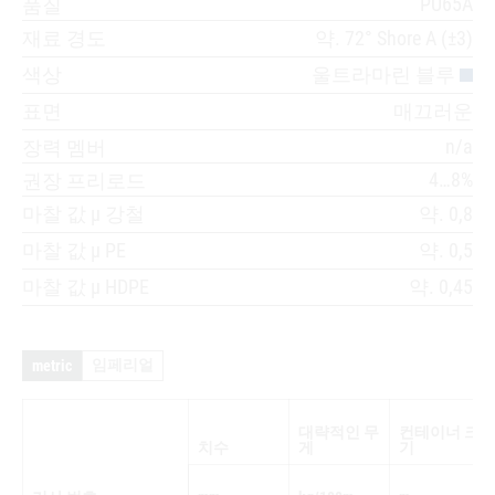
PU65A
품질
재료 경도
약. 72° Shore A (±3)
색상
울트라마린 블루
표면
매끄러운
n/a
장력 멤버
4…8%
권장 프리로드
마찰 값 µ 강철
약. 0,8
마찰 값 µ PE
약. 0,5
마찰 값 µ HDPE
약. 0,45
임페리얼
metric
대략적인 무
컨테이너 크
치수
게
기