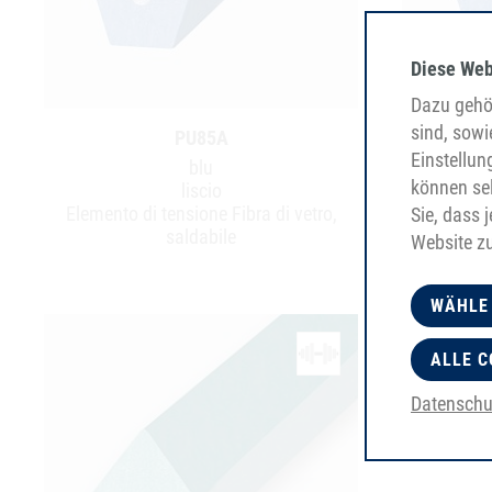
Diese Web
Dazu gehör
sind, sowi
PU85A
Einstellun
blu
können sel
liscio
Elemento di tensione Fibra di vetro,
Elemento 
Sie, dass 
saldabile
Website z
WÄHLE
ALLE C
Datenschu