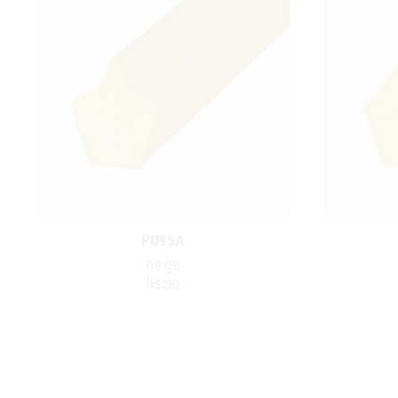
PU95A
beige
liscio