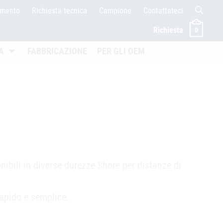
amento
Richiesta tecnica
Campione
Contattateci
Richiesta
0
en
Untermenü öffnen
A
FABBRICAZIONE
PER GLI OEM
nibili in diverse durezze Shore per distanze di
apido e semplice.