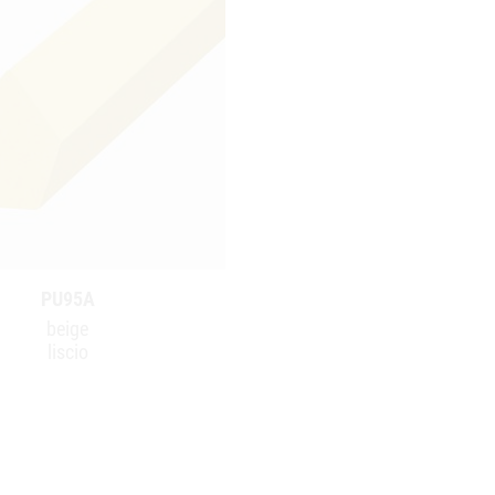
PU95A
beige
liscio