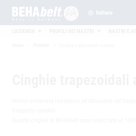
Italiano
Untermenü öffnen
Untermenü öffnen
L'AZIENDA
PROFILI DEI NASTRI
NASTRI E A
Home
Prodotti
Cinghie trapezoidali a punta
Cinghie trapezoidali 
Hanno un'elevata resistenza all'abrasione nel traspo
trasporto variabili.
Queste cinghie di BEHAbelt sono realizzate al 100