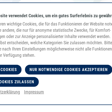
site verwendet Cookies, um ein gutes Surferlebnis zu gewähr
en wichtige Cookies, die für das Funktionieren der Website no
e andere, die nur für anonyme statistische Zwecke, für Komfort-
PU85A
PU85A
gen oder zur Anzeige personalisierter Inhalte verwendet werden. 
blu
verde
bst entscheiden, welche Kategorien Sie zulassen möchten. Bitt
liscio
liscio
di tensione Fibra di vetro,
je nach Ihren Einstellungen möglicherweise nicht alle Funktionen
saldabile
ur Verfügung stehen.
 COOKIES
NUR NOTWENDIGE COOKIES AKZEPTIEREN
OOKIES ZULASSEN
tzerklärung
Impressum