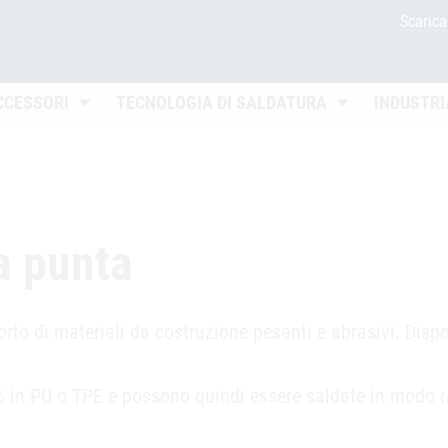
Scaric
Untermenü öffnen
Untermenü öffn
CCESSORI
TECNOLOGIA DI SALDATURA
INDUSTRI
a punta
rto di materiali da costruzione pesanti e abrasivi. Dispo
% in PU o TPE e possono quindi essere saldate in modo r