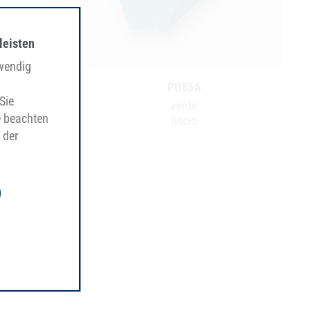
leisten
twendig
PU85A
Sie
verde
e beachten
liscio
 der