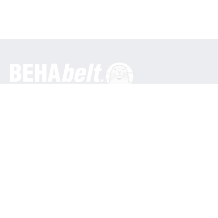
Général
BEHA Innovation GmbH
Dans les Engematten 16
79286 Glottertal / Allemagne
Tél. : +49 7684 9070
info@behabelt.com