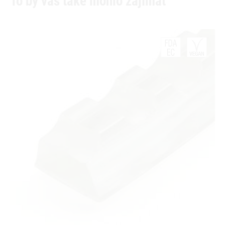
To by vás také mohlo zajímat