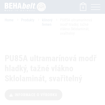
0
Home
Produkty
klínový
PU85A ultramarínová
řemen
modř hladký, tažné
vlákno Sklolaminát,
svařitelný
PU85A ultramarínová modř
hladký, tažné vlákno
Sklolaminát, svařitelný
INFORMACE O VÝROBKU