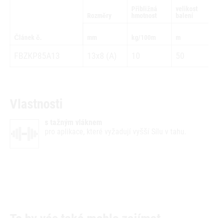
Přibližná
velikost
Rozměry
hmotnost
balení
Článek č.
mm
kg/100m
m
FBZKP85A13
13x8 (A)
10
50
Vlastnosti
s tažným vláknem
pro aplikace, které vyžadují vyšší Sílu v tahu.