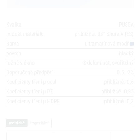
Kvalita
PU85A
tvrdost materiálu
přibližně. 88° Shore A (±3)
Barva
ultramarínová modř
povrch
hladký
tažné vlákno
Sklolaminát, svařitelný
Doporučené předpětí
0.5…2%
Koeficienty tření µ ocel
přibližně. 0,6
Koeficienty tření µ PE
přibližně. 0,35
Koeficienty tření µ HDPE
přibližně. 0,3
metrické
imperiální