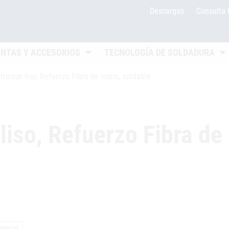
Descargas
Consulta 
nü öffnen
Untermenü öffnen
Un
INTAS Y ACCESORIOS
TECNOLOGÍA DE SOLDADURA
tramar liso, Refuerzo Fibra de vidrio, soldable
liso, Refuerzo Fibra de
perial