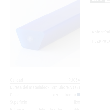
Nº de artícu
FBZKP85
Calidad
PU85A
Dureza del material
aprox. 88° Shore A (±3)
Color
azul ultramar
Superficie
liso
Refuerzo
Fibra de vidrio, soldable