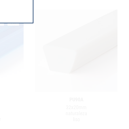
PU90A
32x20mm
naturaleza
r
liso