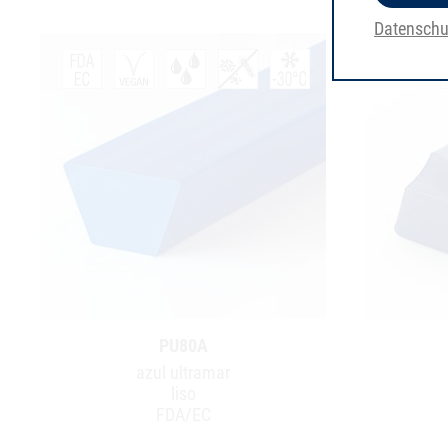
Datenschu
PU80A
azul ultramar
liso
FDA/EC