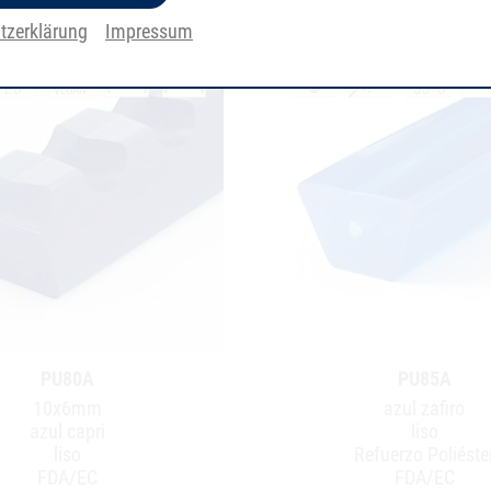
tzerklärung
Impressum
PU80A
PU85A
10x6mm
azul zafiro
azul capri
liso
liso
Refuerzo Poliéste
FDA/EC
FDA/EC