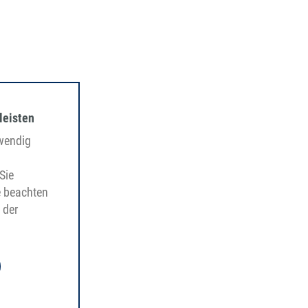
leisten
twendig
Sie
e beachten
 der