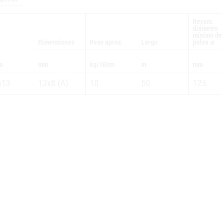
Recom.
diámetro
mínimo de
Dimensiones
Peso aprox.
Largo
polea ⌀
lo
mm
kg/100m
m
mm
A13
13x8 (A)
10
50
125