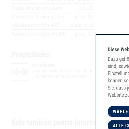
Pretensión recomendada
0.5…2%
Valores de fricción µ acero
aprox. 0,6
Valores de fricción µ PE
aprox. 0,35
Valores de fricción µ HDPE
aprox. 0,3
Diese Web
Propiedades
Dazu gehör
con refuerzo
sind, sowi
para aplicaciones que requieren
Einstellun
una fuerza de tracción mayor.
können sel
Sie, dass 
Website z
WÄHLE
Esto también podría interesarle
ALLE C