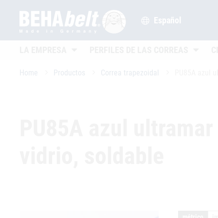
Español
Untermenü öffnen
Unterme
LA EMPRESA
PERFILES DE LAS CORREAS
C
Home
Productos
Correa trapezoidal
PU85A azul ul
PU85A azul ultramar 
vidrio, soldable
métrico
im