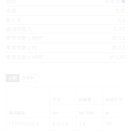
顏色
群青蓝
表面
光滑
n/a
牽引車
4…8%
建議預緊力
摩擦係數 µ 鋼材
約 0,8
摩擦係數 µ PE
約 0,5
摩擦係數 µ HDPE
約 0,45
公制
英皇制
尺寸
約重量
包裝尺寸
商品編號
mm
kg/100m
m
FBTG95X35LA
9.5x3.5
2,4
70