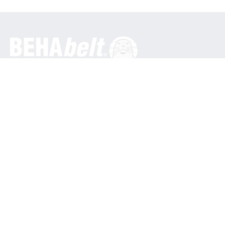
概况
贝哈创新有限公司
In den Engematten 16
79286 Glottertal / 德国
电话: +49 7684 9070
info@behabelt.com
美国、加拿大和墨西哥
BEHAbelt 美国