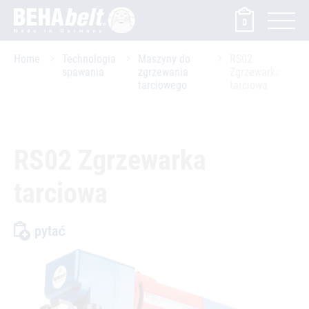
0
Home
Technologia
Maszyny do
RS02
spawania
zgrzewania
Zgrzewarka
tarciowego
tarciowa
RS02 Zgrzewarka
tarciowa
pytać