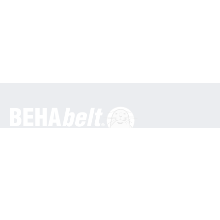
Generale
BEHA Innovation GmbH
In den Engematten 16
79286 Glottertal / Germania