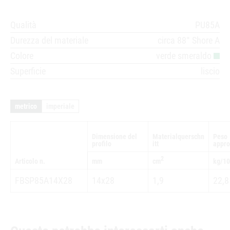
Qualità
PU85A
Durezza del materiale
circa 88° Shore A
Colore
verde smeraldo
Superficie
liscio
metrico
imperiale
Dimensione del
Materialquerschn
Peso
profilo
itt
appro
2
cm
Articolo n.
mm
kg/1
FBSP85A14X28
14x28
1,9
22,8