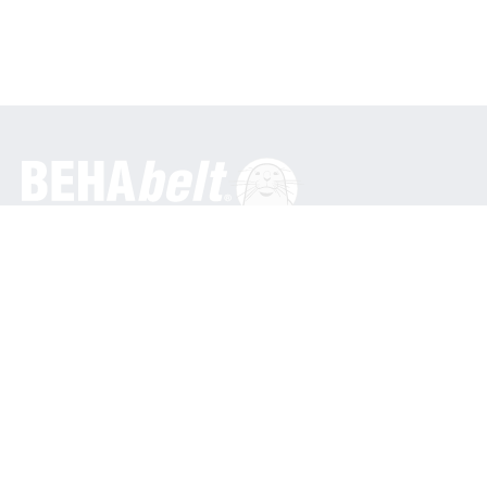
Generale
BEHA Innovation GmbH
In den Engematten 16
79286 Glottertal / Germania
Telefono: +49 7684 9070
info@behabelt.com