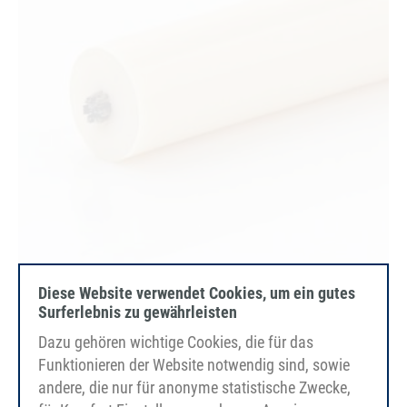
TPE55D
Diese Website verwendet Cookies, um ein gutes
Surferlebnis zu gewährleisten
beige
liscio
Dazu gehören wichtige Cookies, die für das
Elemento di tensione Acciaio
Funktionieren der Website notwendig sind, sowie
FDA/EC
andere, die nur für anonyme statistische Zwecke,