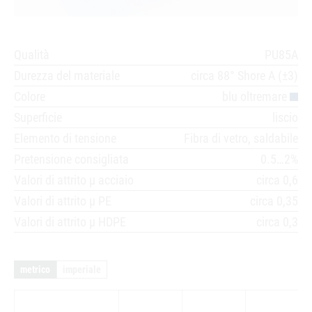
Qualità
PU85A
Durezza del materiale
circa 88° Shore A (±3)
Colore
blu oltremare
Superficie
liscio
Elemento di tensione
Fibra di vetro, saldabile
Pretensione consigliata
0.5…2%
Valori di attrito µ acciaio
circa 0,6
Valori di attrito µ PE
circa 0,35
Valori di attrito µ HDPE
circa 0,3
metrico
imperiale