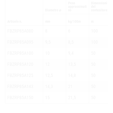
Peso
Dimensioni
approssimati
del
Diametro ⌀
vo
contenitore
Articolo n.
mm
kg/100m
m
FBZRP85A080
8
6
100
FBZRP85A095
9,5
8,5
100
FBZRP85A100
10
9,4
50
FBZRP85A120
12
13,5
50
FBZRP85A125
12,5
14,8
50
FBZRP85A143
14,3
21
50
FBZRP85A150
15
21,5
50