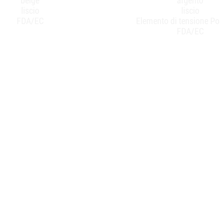
beige
argento
liscio
liscio
FDA/EC
Elemento di tensione Pol
FDA/EC