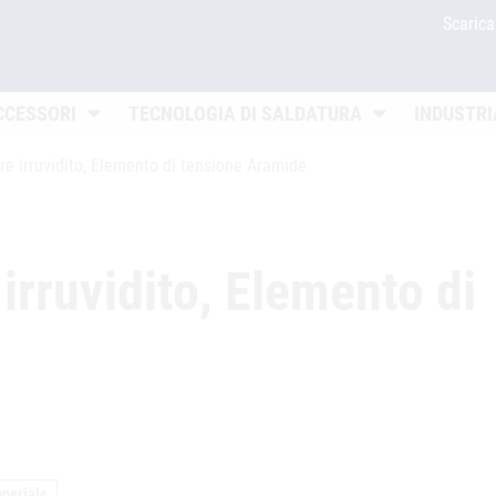
Scaric
Untermenü öffnen
Untermenü öffn
CCESSORI
TECNOLOGIA DI SALDATURA
INDUSTRI
e irruvidito, Elemento di tensione Aramide
irruvidito, Elemento di
mperiale