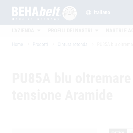
Italiano
Untermenü öffnen
Untermenü öffnen
L'AZIENDA
PROFILI DEI NASTRI
NASTRI E A
Home
Prodotti
Cintura rotonda
PU85A blu oltremar
PU85A blu oltremare 
tensione Aramide
metrico
i