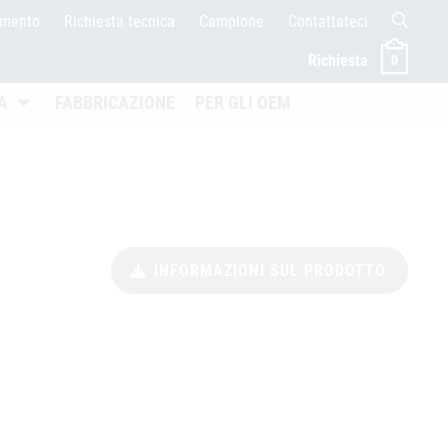
amento
Richiesta tecnica
Campione
Contattateci
Richiesta
0
en
Untermenü öffnen
A
FABBRICAZIONE
PER GLI OEM
INFORMAZIONI SUL PRODOTTO