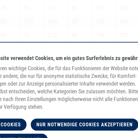
LRC
12
13,5
50
120
226
LRC
12,5
14,8
50
125
245
LRC
15
21,5
50
150
353
site verwendet Cookies, um ein gutes Surferlebnis zu gewähr
en wichtige Cookies, die für das Funktionieren der Website no
e andere, die nur für anonyme statistische Zwecke, für Komfort-
gen oder zur Anzeige personalisierter Inhalte verwendet werden. 
egano
con elemento di ten
bst entscheiden, welche Kategorien Sie zulassen möchten. Bitt
tilizzo di materie prime di
per applicazioni che
je nach Ihren Einstellungen möglicherweise nicht alle Funktionen
rigine non animale
una forza di trazion
ur Verfügung stehen.
 COOKIES
NUR NOTWENDIGE COOKIES AKZEPTIEREN