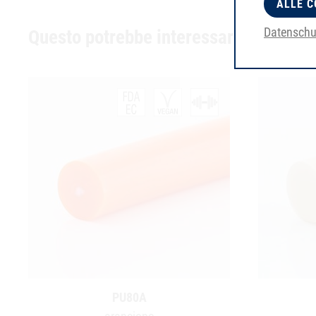
ALLE C
Datenschu
Questo potrebbe interessarti anche
PU80A