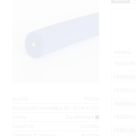
Articolo n.
FBRK050
FBRK060
FBRK063
Qualità
PU85A
FBRK080
Durezza del materiale
circa 88° Shore A (±3)
Colore
blu oltremare
FBRK095
Superficie
irruvidito
FBRK100
Elemento di tensione
Aramide