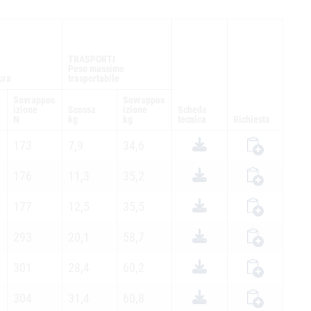
TRASPORTI
Peso massimo
ura
trasportabile
Sovrappos
Sovrappos
izione
Scossa
izione
Scheda
N
kg
kg
tecnica
Richiesta
173
7,9
34,6
176
11,3
35,2
177
12,5
35,5
293
20,1
58,7
301
28,4
60,2
304
31,4
60,8