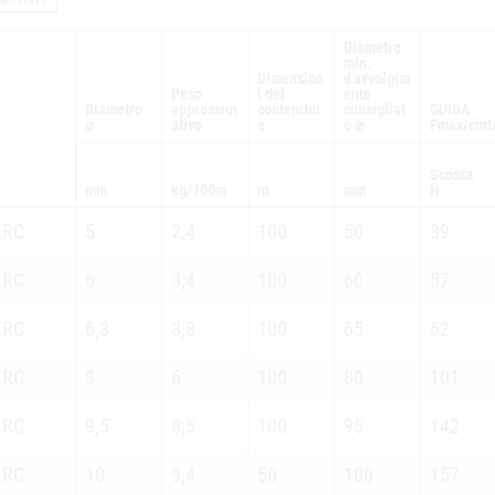
Diametro
min.
Dimension
d'avvolgim
Peso
i del
ento
Diametro
approssim
contenitor
consigliat
GUIDA
⌀
ativo
e
o ⌀
Fmax/cint
Scossa
mm
kg/100m
m
mm
N
LRC
5
2,4
100
50
39
LRC
6
3,4
100
60
57
LRC
6,3
3,8
100
65
62
LRC
8
6
100
80
101
LRC
9,5
8,5
100
95
142
LRC
10
9,4
50
100
157