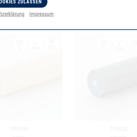
OOKIES ZULASSEN
tzerklärung
Impressum
TPE55D
TPE63D