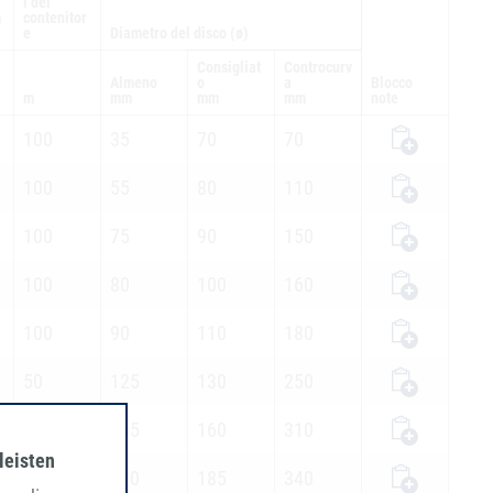
i del
m
contenitor
e
Diametro del disco (ø)
Consigliat
Controcurv
Almeno
o
a
Blocco
m
mm
mm
mm
note
100
35
70
70
100
55
80
110
100
75
90
150
100
80
100
160
100
90
110
180
50
125
130
250
50
155
160
310
leisten
50
170
185
340