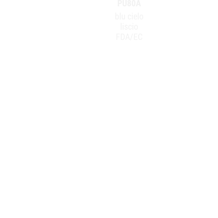
PU80A
blu cielo
liscio
FDA/EC