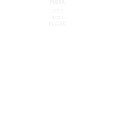
PU80A
verde
liscio
FDA/EC