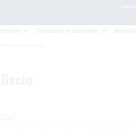
Scaric
Untermenü öffnen
Untermenü öffn
CCESSORI
TECNOLOGIA DI SALDATURA
INDUSTRI
0A blu oltremare liscio
liscio
mperiale