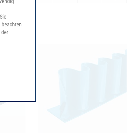
twendig
Sie
e beachten
 der