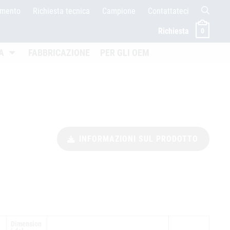
amento
Richiesta tecnica
Campione
Contattateci
Richiesta
0
en
Untermenü öffnen
A
FABBRICAZIONE
PER GLI OEM
INFORMAZIONI SUL PRODOTTO
Dimension