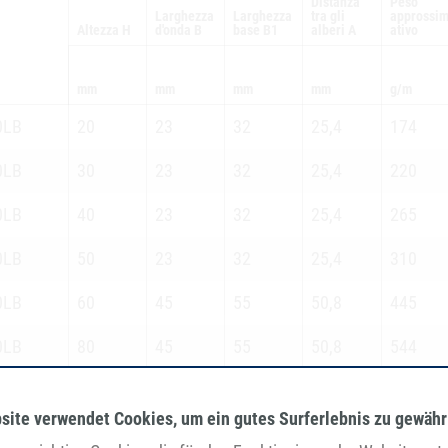
Distanza
Peso
Larghezza
Larghezza
tra gli
approssi
Altezza H
d'onda B
base B1
alberi A
ativo
mm
mm
mm
mm
g/m
0LB
20
23
32
25,4
174
0LB
30
23
32
25,4
220
0LB
40
23
32
25,4
265
0LB
50
23
32
25,4
310
0LB
60
45
55
50,8
445
0LB
80
45
55
50,8
544
0LB
100
45
55
50,8
642
site verwendet Cookies, um ein gutes Surferlebnis zu gewähr
0LB
120
45
55
50,8
741