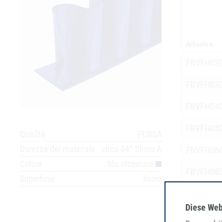
Articolo n.
FBVFH02
FBVFH03
FBVFH04
FBVFH05
Qualità
PU80A
Durezza del materiale
circa 84° Shore A
FBVFH06
Colore
blu oltremare
FBVFH08
Superficie
liscio
FBVFH10
Diese Web
FBVFH12