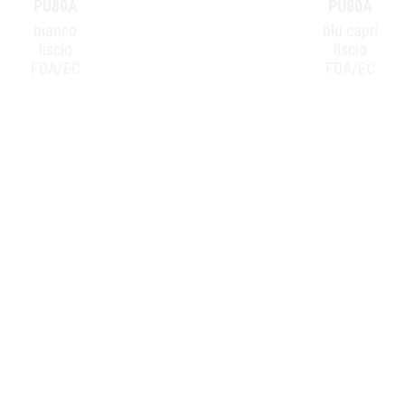
PU80A
PU80A
bianco
blu capri
liscio
liscio
FDA/EC
FDA/EC