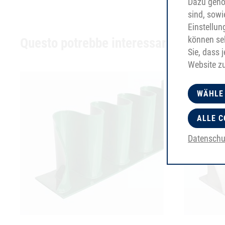
Dazu gehör
sind, sowi
Einstellun
können sel
Questo potrebbe interessarti anche
Sie, dass 
Website z
WÄHLE
ALLE C
Datenschu