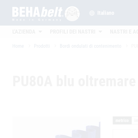
Italiano
Untermenü öffnen
Untermenü öffnen
L'AZIENDA
PROFILI DEI NASTRI
NASTRI E A
Home
Prodotti
Bordi ondulati di contenimento
PU8
PU80A blu oltremare 
metrico
i