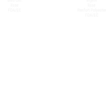
bleu ciel
argent
lisse
lisse
FDA/EC
Renfort Polyester
FDA/EC