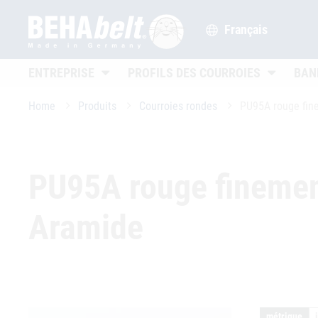
Français
Untermenü öffnen
Untermenü
ENTREPRISE
PROFILS DES COURROIES
BAN
Home
Produits
Courroies rondes
PU95A rouge fin
PU95A rouge finemen
Aramide
métrique