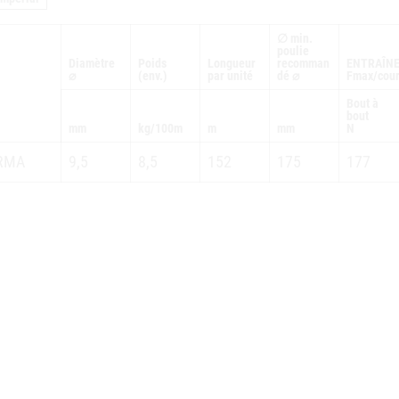
∅ min.
poulie
Diamètre
Poids
Longueur
recomman
ENTRAÎN
⌀
(env.)
par unité
dé ⌀
Fmax/cour
Bout à
bout
mm
kg/100m
m
mm
N
RMA
9,5
8,5
152
175
177