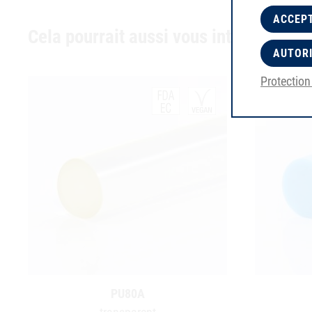
ACCEPT
Cela pourrait aussi vous intéresser
AUTORI
Protectio
PU80A