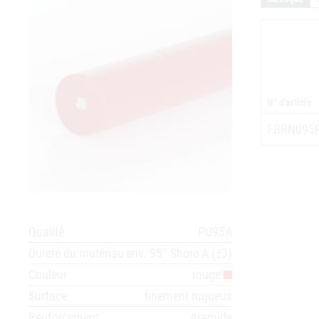
N° d'article
FBRN095
Qualité
PU95A
Dureté du matériau
env. 95° Shore A (±3)
Couleur
rouge
Surface
finement rugueux
Renforcement
Aramide