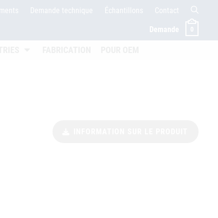
ements
Demande technique
Échantillons
Contact
Demande
0
ffnen
Untermenü öffnen
TRIES
FABRICATION
POUR OEM
INFORMATION SUR LE PRODUIT