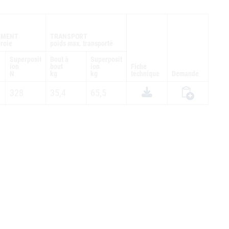
EMENT
TRANSPORT
roie
poids max. transporté
Superposit
Bout à
Superposit
ion
bout
ion
Fiche
N
kg
kg
technique
Demande
328
35,4
65,5