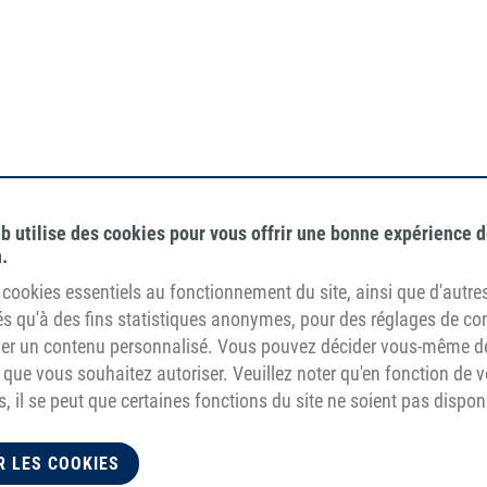
b utilise des cookies pour vous offrir une bonne expérience 
.
de cookies essentiels au fonctionnement du site, ainsi que d'autre
égétalien
avec renfort
sés qu'à des fins statistiques anonymes, pour des réglages de co
tilisation de matières
pour les application
cher un contenu personnalisé. Vous pouvez décider vous-même d
remières d'origine non animale
une force de tractio
 que vous souhaitez autoriser. Veuillez noter qu'en fonction de 
importante.
, il se peut que certaines fonctions du site ne soient pas dispon
R LES COOKIES