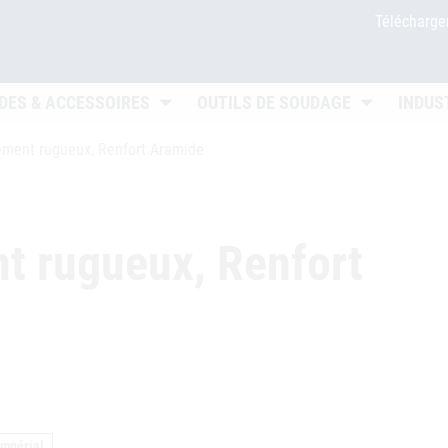
Télécharg
 öffnen
Untermenü öffnen
Untermenü ö
DES & ACCESSOIRES
OUTILS DE SOUDAGE
INDUS
ement rugueux, Renfort Aramide
t rugueux, Renfort
impérial