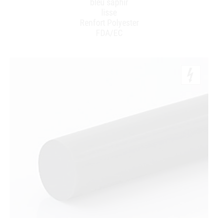
bleu saphir
lisse
Renfort Polyester
FDA/EC