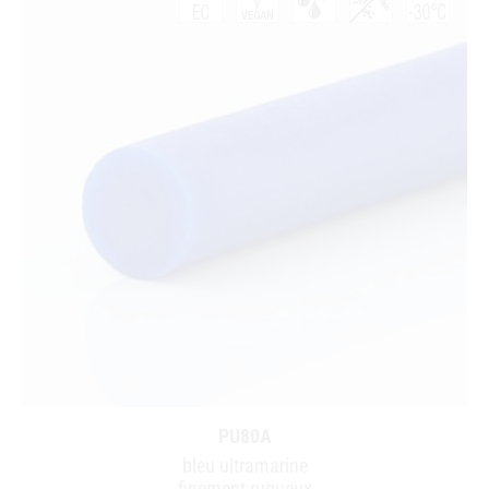
PU80A
bleu ultramarine
finement rugueux