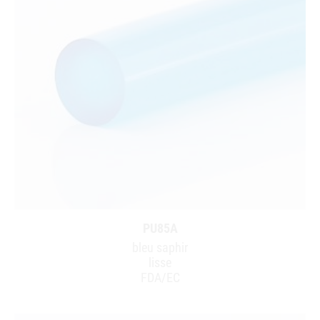
PU85A
bleu saphir
lisse
FDA/EC