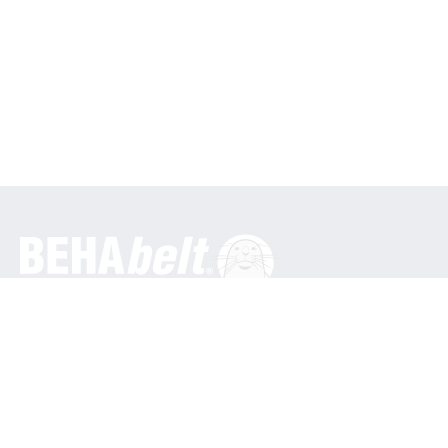
Général
BEHA Innovation GmbH
Dans les Engematten 16
79286 Glottertal / Allemagne