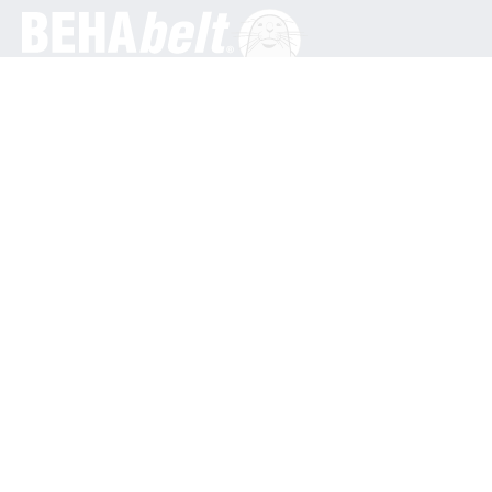
Generelt
BEHA Innovation GmbH
In den Engematten 16
79286 Glottertal / Tyskland
Telefon: +49 7684 9070
info@behabelt.com
USA, Canada og Mexico
BEHAbelt USA
835 Bonnie Lane
Elk Grove Village