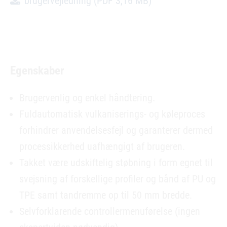
brugervejledning
(PDF 3,16 MB)
Egenskaber
Brugervenlig og enkel håndtering.
Fuldautomatisk vulkaniserings- og køleproces
forhindrer anvendelsesfejl og garanterer dermed
processikkerhed uafhængigt af brugeren.
Takket være udskiftelig støbning i form egnet til
svejsning af forskellige profiler og bånd af PU og
TPE samt tandremme op til 50 mm bredde.
Selvforklarende controllermenuførelse (ingen