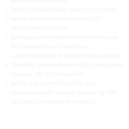
ekspertviden nødvendig).
Optimal svejsepræcision inden for få minutter.
Højeste svejsesikkerhed uafhængigt af
omgivelsestemperaturen.
Datalogging med integreret funktionsdiagnose
til kvalitetssikring af svejsningen.
Lagring og ændring af opskrifter på få sekunder.
Forskellige svejsevarianter mulige (overlappende
svejsning, 90° snit, geringssnit).
Bedste svejse metode til profiler med
spændingselement (aramid, polyester og stål)
ved hjælp af overlappende svejsning.