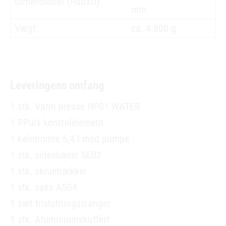
Dimensioner (HxBxD):
mm
Vægt:
ca. 4.800 g
Leveringens omfang
1 stk. Varm presse HP01 WATER
1 PPuls kontrolelement
1 køletromle 6,4 l med pumpe
1 stk. sideskærer SE02
1 stk. skruetrækker
1 stk. saks AS04
1 sæt tilslutningsslanger
1 stk. Aluminiumskuffert