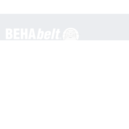
Generelt
BEHA Innovation GmbH
In den Engematten 16
79286 Glottertal / Tyskland
Telefon: +49 7684 9070
info@behabelt.com
USA, Canada og Mexico