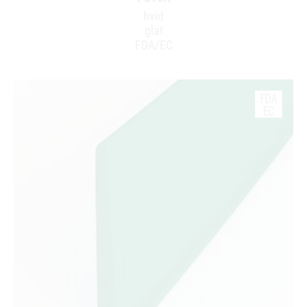
hvid
glat
FDA/EC