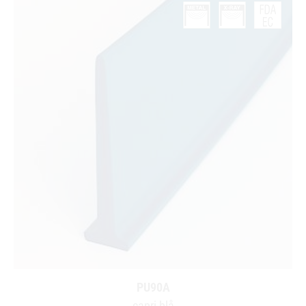
PU90A
capri blå