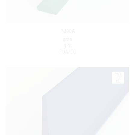
PU90A
grøn
glat
FDA/EC