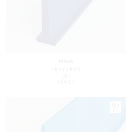
PU90A
ultramarinblå
glat
FDA/EC