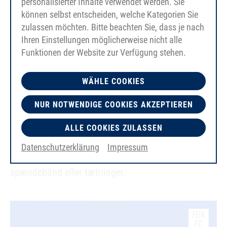
personalisierter Inhalte verwendet werden. Sie
können selbst entscheiden, welche Kategorien Sie
zulassen möchten. Bitte beachten Sie, dass je nach
PU-pladevarer op til 8 mm tykkelse
Ihren Einstellungen möglicherweise nicht alle
Funktionen der Website zur Verfügung stehen.
blå FDA-godkendte udførelser med glatte
overflader i Shore 84A og 95A
WÄHLE COOKIES
Industrikvalitet med glat/finstruktureret
NUR NOTWENDIGE COOKIES AKZEPTIEREN
overflade i Shore 84A
ALLE COOKIES ZULASSEN
Typiske anvendelsesområder er: påsvejsede profiler
Datenschutzerklärung
Impressum
(Medbringere), afskrabere, skørter, stødbeskyttelse,
spændebånd eller tætninger.