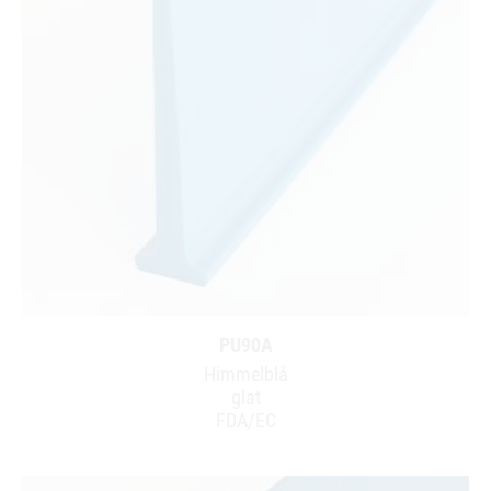
PU90A
Himmelblå
glat
FDA/EC