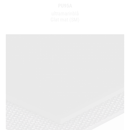
PU95A
ultramarinblå
Glat mat (SM)