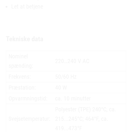
Let at betjene
Tekniske data
Nominel
220…240 V AC
spænding:
Frekvens:
50/60 Hz
Præstation:
40 W
Opvarmningstid:
ca. 10 minutter
Polyester (TPE) 240°C, ca.
Svejsetemperatur:
215...245°C; 464°F, ca.
419...473°F