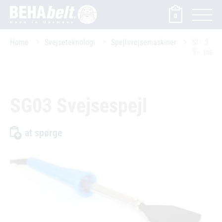
0
Home
Svejseteknologi
Spejlsvejsemaskiner
SG03
Svejsespe
SG03 Svejsespejl
at spørge