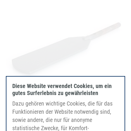
Diese Website verwendet Cookies, um ein
gutes Surferlebnis zu gewährleisten
Dazu gehören wichtige Cookies, die für das
Funktionieren der Website notwendig sind,
Udskiftningsspejl SG02/03 (flade profiler)
sowie andere, die nur für anonyme
statistische Zwecke, für Komfort-