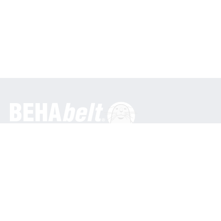
Generelt
BEHA Innovation GmbH
In den Engematten 16
79286 Glottertal / Tyskland