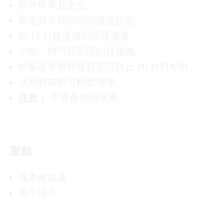
操作簡單且安全。
固定且未經調節的溫度設定。
約 15 分鐘後達到焊接溫度
小型、輕巧且堅固的焊接機。
特氟龍塗層焊接鏡面可防止 PU 材料粘附。
使用棉布即可輕鬆清潔。
注意！
不適合持續使用。
重點
成本效益高
易于操作