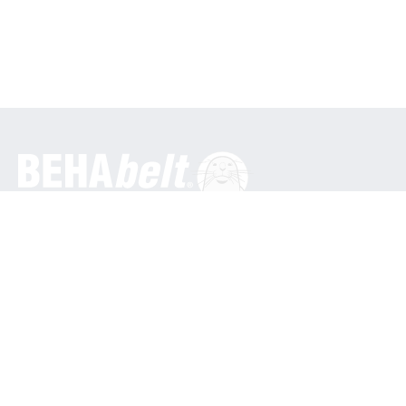
概况
贝哈创新有限公司
In den Engematten 16
79286 Glottertal / 德国
电话: +49 7684 9070