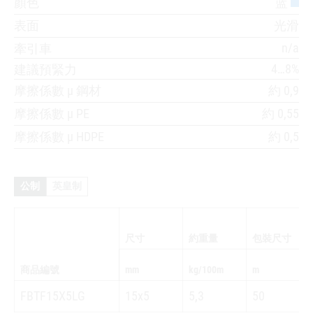
顏色
蓝
表面
光滑
n/a
牽引車
4…8%
建議預緊力
摩擦係數 µ 鋼材
約 0,9
摩擦係數 µ PE
約 0,55
摩擦係數 µ HDPE
約 0,5
公制
英皇制
尺寸
約重量
包裝尺寸
商品編號
mm
kg/100m
m
FBTF15X5LG
15x5
5,3
50