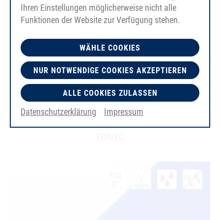
Ihren Einstellungen möglicherweise nicht alle
Funktionen der Website zur Verfügung stehen.
WÄHLE COOKIES
NUR NOTWENDIGE COOKIES AKZEPTIEREN
PU85A
ALLE COOKIES ZULASSEN
9.5x3.5mm
Datenschutzerklärung
Impressum
群青蓝
光滑
FDA/EC