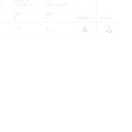
d.-
ANTRIEB
max.
 ⌀
Fmax/Riemen
Fördergewicht
Stoß
Stoß
N
kg
Datenblatt
Anfrage
151
30,2