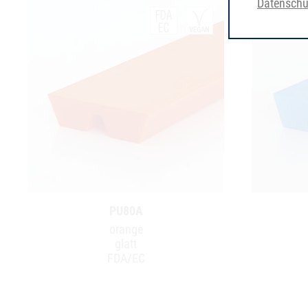
Datenschu
PU80A
orange
glatt
FDA/EC