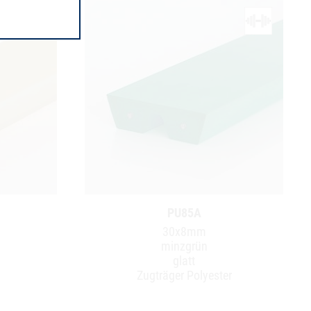
PU85A
30x8mm
minzgrün
glatt
Zugträger Polyester