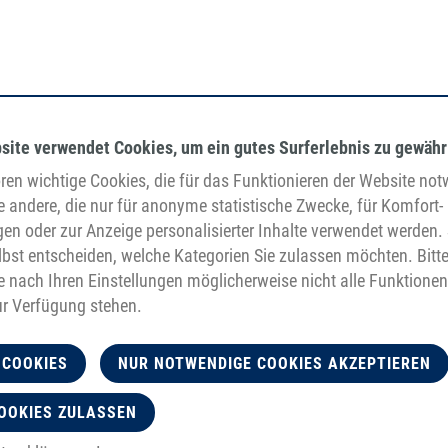
site verwendet Cookies, um ein gutes Surferlebnis zu gewähr
egan
en wichtige Cookies, die für das Funktionieren der Website no
erwendung von Rohstoffen aus
e andere, die nur für anonyme statistische Zwecke, für Komfort-
icht-tierischem Ursprungs
gen oder zur Anzeige personalisierter Inhalte verwendet werden. 
bst entscheiden, welche Kategorien Sie zulassen möchten. Bitt
je nach Ihren Einstellungen möglicherweise nicht alle Funktionen
ur Verfügung stehen.
 COOKIES
NUR NOTWENDIGE COOKIES AKZEPTIEREN
OOKIES ZULASSEN