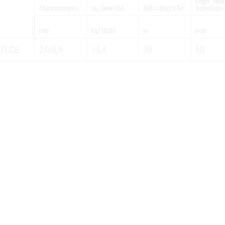
Empf. Min
Abmessungen
ca. Gewicht
Gebindegröße
Scheiben-
mm
kg/100m
m
mm
68LGB
24x6,8
14,4
30
60