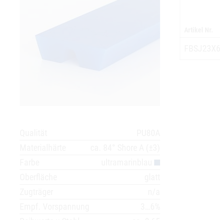
Artikel Nr.
FBSJ23X
Qualität
PU80A
Materialhärte
ca. 84° Shore A (±3)
Farbe
ultramarinblau
Oberfläche
glatt
Zugträger
n/a
Empf. Vorspannung
3…6%