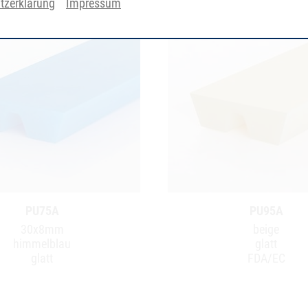
tzerklärung
Impressum
PU75A
PU95A
30x8mm
beige
himmelblau
glatt
glatt
FDA/EC