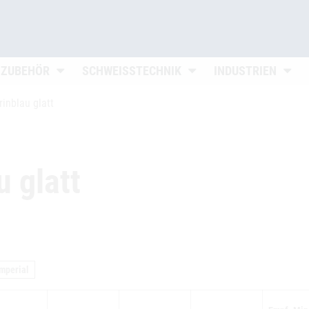
n
Untermenü öffnen
Untermenü öffnen
Unter
 ZUBEHÖR
SCHWEISSTECHNIK
INDUSTRIEN
inblau glatt
 glatt
mperial