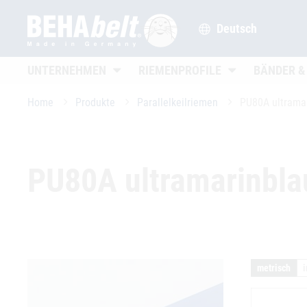
Deutsch
Untermenü öffnen
Untermenü öffne
UNTERNEHMEN
RIEMENPROFILE
BÄNDER &
Home
Produkte
Parallelkeilriemen
PU80A ultramar
PU80A ultramarinblau
metrisch
i