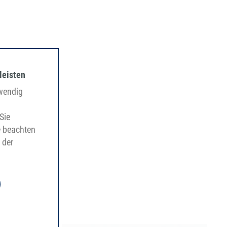
leisten
twendig
Sie
e beachten
 der