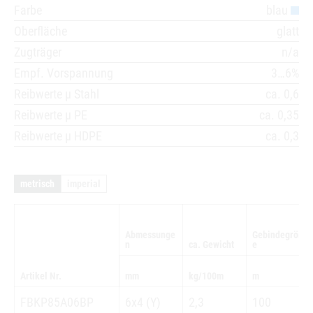
Farbe
blau
Oberfläche
glatt
Zugträger
n/a
Empf. Vorspannung
3…6%
Reibwerte µ Stahl
ca. 0,6
Reibwerte µ PE
ca. 0,35
Reibwerte µ HDPE
ca. 0,3
metrisch
imperial
Abmessunge
Gebindegröß
n
ca. Gewicht
e
Artikel Nr.
mm
kg/100m
m
FBKP85A06BP
6x4 (Y)
2,3
100