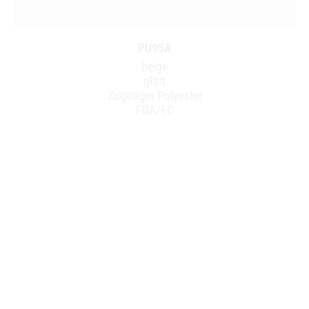
PU95A
beige
glatt
Zugträger Polyester
FDA/EC