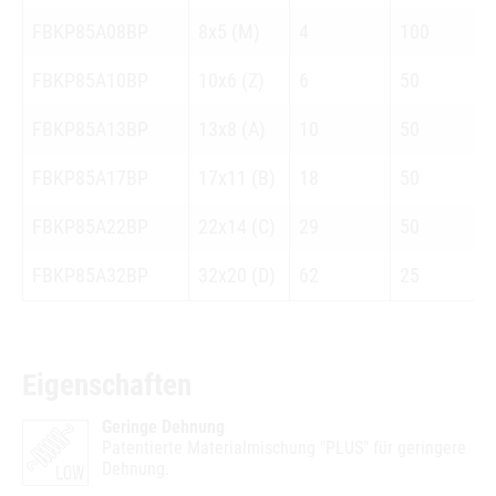
FBKP85A08BP
8x5 (M)
4
100
FBKP85A10BP
10x6 (Z)
6
50
FBKP85A13BP
13x8 (A)
10
50
FBKP85A17BP
17x11 (B)
18
50
FBKP85A22BP
22x14 (C)
29
50
FBKP85A32BP
32x20 (D)
62
25
Eigenschaften
Geringe Dehnung
Patentierte Materialmischung "PLUS" für geringere
Dehnung.