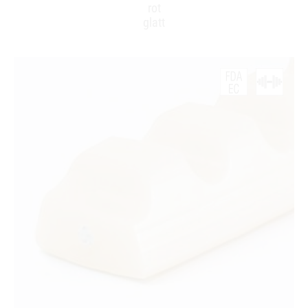
rot
glatt