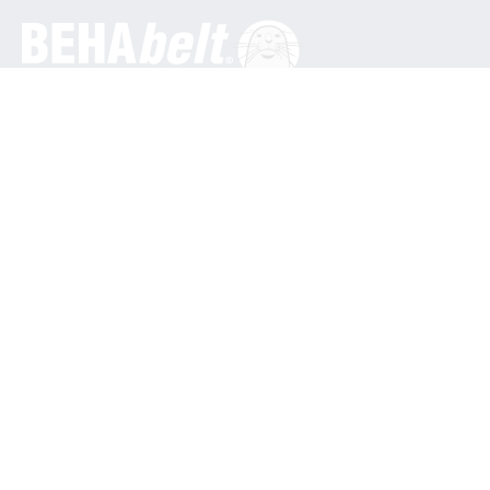
General
BEHA Innovation GmbH
In den Engematten 16
79286 Glottertal / Germany
Tel.: +49 7684 9070
info@behabelt.com
USA, Canada & Mexico
BEHAbelt USA
835 Bonnie Lane
Elk Grove Village